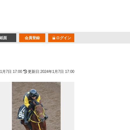
紙面
会員登録
ログイン
1月7日 17:00
更新日:2024年1月7日 17:00