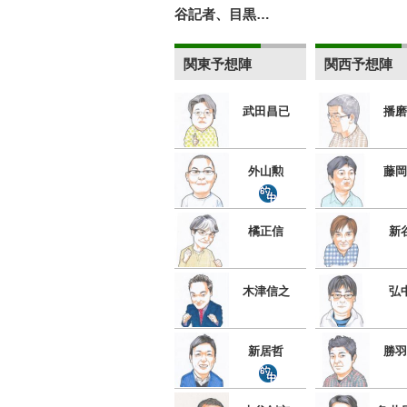
谷記者、目黒…
関東予想陣
関西予想陣
武田昌已
播磨
外山勲
藤岡
橘正信
新
木津信之
弘
新居哲
勝羽