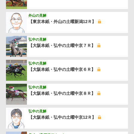
外山の見解
【東京本紙・外山の土曜新潟12Ｒ】
弘中の見解
【大阪本紙・弘中の土曜中京７Ｒ】
弘中の見解
【大阪本紙・弘中の土曜中京６Ｒ】
弘中の見解
【大阪本紙・弘中の土曜中京８Ｒ】
弘中の見解
【大阪本紙・弘中の土曜中京12Ｒ】