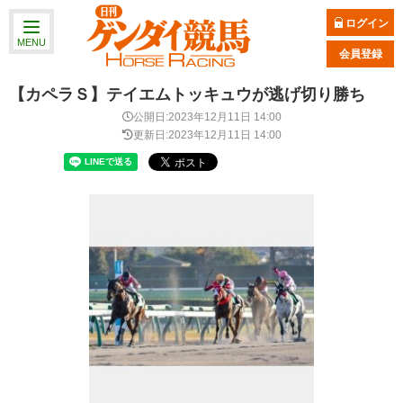
ログイン
MENU
会員登録
【カペラＳ】テイエムトッキュウが逃げ切り勝ち
公開日:2023年12月11日 14:00
更新日:2023年12月11日 14:00