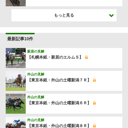
もっと見る
最新記事10件
新居の見解
【札幌本紙・新居のエルムＳ】
外山の見解
【東京本紙・外山の土曜新潟７Ｒ】
外山の見解
【東京本紙・外山の土曜新潟６Ｒ】
外山の見解
【東京本紙・外山の土曜新潟８Ｒ】