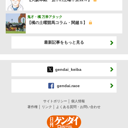
鬼才・橘 万券アタック
【橘の土曜競馬コラム・関越Ｓ】
最新記事をもっと見る
gendai_keiba
gendai.race
サイトポリシー
個人情報
著作権
リンク
よくある質問・お問い合わせ