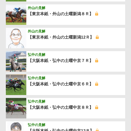
外山の見解
【東京本紙・外山の土曜新潟８Ｒ】
外山の見解
【東京本紙・外山の土曜新潟12Ｒ】
弘中の見解
【大阪本紙・弘中の土曜中京７Ｒ】
弘中の見解
【大阪本紙・弘中の土曜中京６Ｒ】
弘中の見解
【大阪本紙・弘中の土曜中京８Ｒ】
弘中の見解
【大阪本紙・弘中の土曜中京12Ｒ】