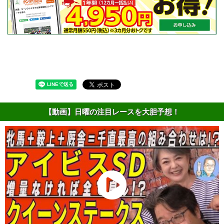
【動画】日曜の注目レースを大胆予想！