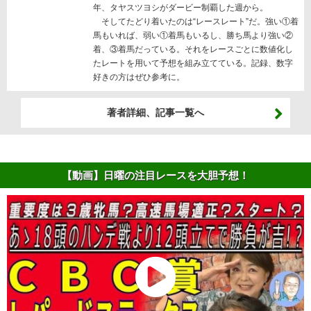
年、タヤスツヨシがダービー制覇した週から。
そしてたどり着いたのは“レースレート”だ。強い①着
馬もいれば、弱い①着馬もいるし、勝ち馬より強い②
着、③着馬だっている。それをレースごとに数値化し
たレートを用いて予想を組み立てている。記録、数字
好きの方はぜひ参考に。
著者詳細、記事一覧へ
【動画】日曜の注目レースを大胆予想！