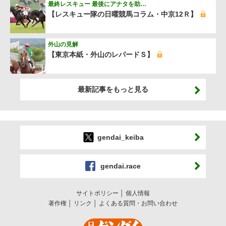
最終レスキュー 最後にアナタを助…
【レスキュー隊の日曜競馬コラム・中京12Ｒ】
外山の見解
【東京本紙・外山のレパードＳ】
最新記事をもっと見る
gendai_keiba
gendai.race
サイトポリシー
個人情報
著作権
リンク
よくある質問・お問い合わせ