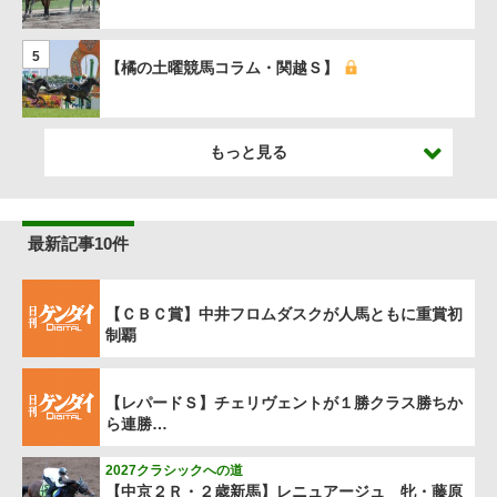
5
【橘の土曜競馬コラム・関越Ｓ】
もっと見る
最新記事10件
【ＣＢＣ賞】中井フロムダスクが人馬ともに重賞初
制覇
【レパードＳ】チェリヴェントが１勝クラス勝ちか
ら連勝…
2027クラシックへの道
【中京２Ｒ・２歳新馬】レニュアージュ 牝・藤原