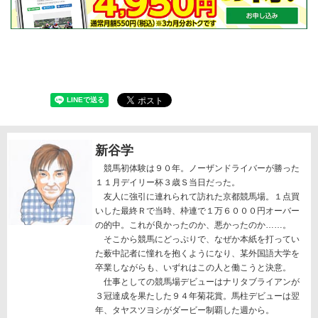
新谷学
競馬初体験は９０年。ノーザンドライバーが勝った
１１月デイリー杯３歳Ｓ当日だった。
友人に強引に連れられて訪れた京都競馬場。１点買
いした最終Ｒで当時、枠連で１万６０００円オーバー
の的中。これが良かったのか、悪かったのか……。
そこから競馬にどっぷりで、なぜか本紙を打ってい
た薮中記者に憧れを抱くようになり、某外国語大学を
卒業しながらも、いずれはこの人と働こうと決意。
仕事としての競馬場デビューはナリタブライアンが
３冠達成を果たした９４年菊花賞。馬柱デビューは翌
年、タヤスツヨシがダービー制覇した週から。