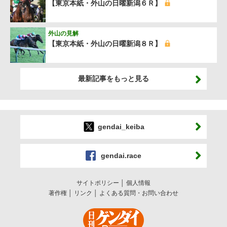
【東京本紙・外山の日曜新潟６Ｒ】
外山の見解
【東京本紙・外山の日曜新潟８Ｒ】
最新記事をもっと見る
gendai_keiba
gendai.race
サイトポリシー
個人情報
著作権
リンク
よくある質問・お問い合わせ