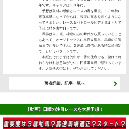
年です。キャリアは３０年に。
予想は取材の感触とレース内容を重視。１３年秋に
東京本紙になってからは、後者に重きを置くようにな
ってきました。レース＆パトロールビデオ見まくりで
予想に精を出す日々です。
馬券は単、複、枠連のみの時代から買っていること
もあって、オーソドックスに単勝＆馬単、馬連の２連
系までが多いですね。３連単は自信がある時に頭固定
で、というパターンです。
本紙だけにまずは的中が一番の使命でも、儲けて終
わらなければ意味がない。回収率重視で頑張っていま
す。人気薄の◎にも、ぜひ注目してください。
著者詳細、記事一覧へ
【動画】日曜の注目レースを大胆予想！