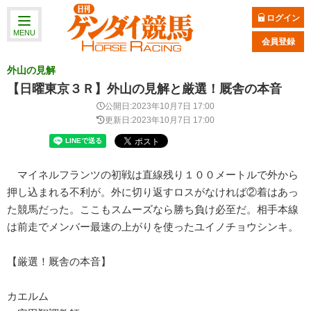
ログイン
MENU
会員登録
外山の見解
【日曜東京３Ｒ】外山の見解と厳選！厩舎の本音
公開日:2023年10月7日 17:00
更新日:2023年10月7日 17:00
マイネルフランツの初戦は直線残り１００メートルで外から
押し込まれる不利が。外に切り返すロスがなければ②着はあっ
た競馬だった。ここもスムーズなら勝ち負け必至だ。相手本線
は前走でメンバー最速の上がりを使ったユイノチョウシンキ。
【厳選！厩舎の本音】
カエルム