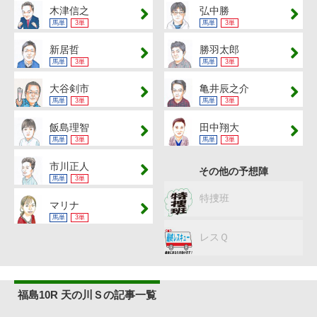
木津信之
弘中勝
馬単
3単
馬単
3単
新居哲
勝羽太郎
馬単
3単
馬単
3単
大谷剣市
亀井辰之介
馬単
3単
馬単
3単
飯島理智
田中翔大
馬単
3単
馬単
3単
市川正人
その他の予想陣
馬単
3単
特捜班
マリナ
馬単
3単
レスＱ
福島10R 天の川Ｓの記事一覧