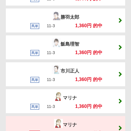
勝羽太郎
1,360円
的中
11-3
馬単
飯島理智
1,360円
的中
11-3
馬単
市川正人
1,360円
的中
11-3
馬単
マリナ
1,360円
的中
11-3
馬単
マリナ