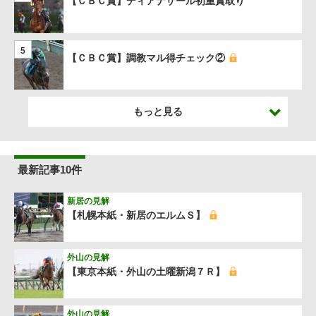
【ＣＢＣ賞】ディアナザール初重賞取り
5
【ＣＢＣ賞】調教マル得チェック②
もっと見る
最新記事10件
新居の見解
【札幌本紙・新居のエルムＳ】
外山の見解
【東京本紙・外山の土曜新潟７Ｒ】
外山の見解