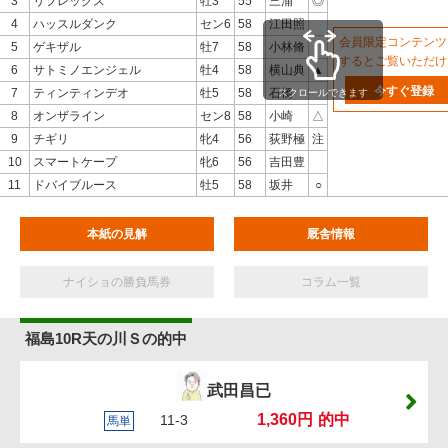
3
リフレックス
牡3
55
三浦
◎
4
ハッスルダンク
セン6
58
江田照
会員限定コンテンツ
5
ゲキザル
牡7
58
小林脩
するとご覧いただけ
6
サトミノエンジェル
牡4
58
横山典
▲
今すぐ登録
7
ティンティンデオ
牡5
58
石橋
スクロールできます
8
オンザライン
セン8
58
小崎
△
9
チギリ
牝4
56
荻野極
注
10
スマートケープ
牝6
56
吉田豊
11
ドバイブルース
牡5
58
坂井
○
本紙の見解
厩舎情報
ナイショの勝負馬券
コラム一覧
福島10R天の川Ｓの的中
武田昌已
1,360円
的中
11-3
馬単