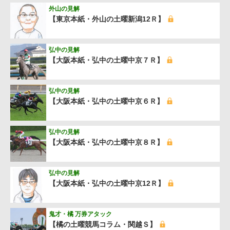
外山の見解
【東京本紙・外山の土曜新潟12Ｒ】
弘中の見解
【大阪本紙・弘中の土曜中京７Ｒ】
弘中の見解
【大阪本紙・弘中の土曜中京６Ｒ】
弘中の見解
【大阪本紙・弘中の土曜中京８Ｒ】
弘中の見解
【大阪本紙・弘中の土曜中京12Ｒ】
鬼才・橘 万券アタック
【橘の土曜競馬コラム・関越Ｓ】