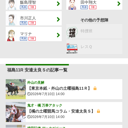
飯島理智
田中翔大
馬単
3単
馬単
3単
市川正人
その他の予想陣
馬単
3単
特捜班
マリナ
馬単
3単
レスＱ
福島11R 安達太良Ｓの記事一覧
外山の見解
【東京本紙・外山の土曜福島11Ｒ】
2026年7月10日 14:00
鬼才・橘 万券アタック
【橘の土曜競馬コラム・安達太良Ｓ】
2026年7月10日 14:00