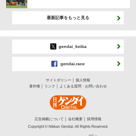
最新記事をもっと見る
gendai_keiba
gendai.race
サイトポリシー
個人情報
著作権
リンク
よくある質問・お問い合わせ
広告掲載について
会社概要
採用情報
Copyright © Nikkan Gendai. All Rights Reserved.