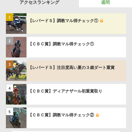
アクセスランキング
週間
1
【レパードＳ】調教マル得チェック①
2
【ＣＢＣ賞】調教マル得チェック①
3
【レパードＳ】注目度高い夏の３歳ダート重賞
4
【ＣＢＣ賞】ディアナザール初重賞取り
5
【ＣＢＣ賞】調教マル得チェック②