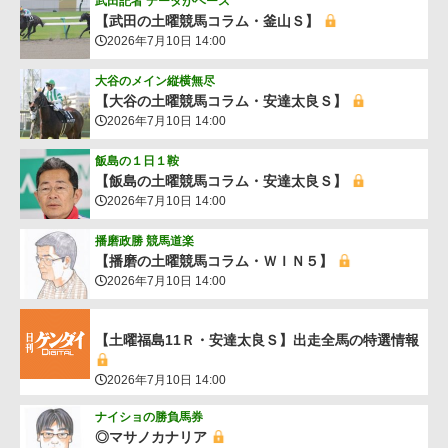
武田記者 データがベース
【武田の土曜競馬コラム・釜山Ｓ】
2026年7月10日 14:00
大谷のメイン縦横無尽
【大谷の土曜競馬コラム・安達太良Ｓ】
2026年7月10日 14:00
飯島の１日１鞍
【飯島の土曜競馬コラム・安達太良Ｓ】
2026年7月10日 14:00
播磨政勝 競馬道楽
【播磨の土曜競馬コラム・ＷＩＮ５】
2026年7月10日 14:00
【土曜福島11Ｒ・安達太良Ｓ】出走全馬の特選情報
2026年7月10日 14:00
ナイショの勝負馬券
◎マサノカナリア