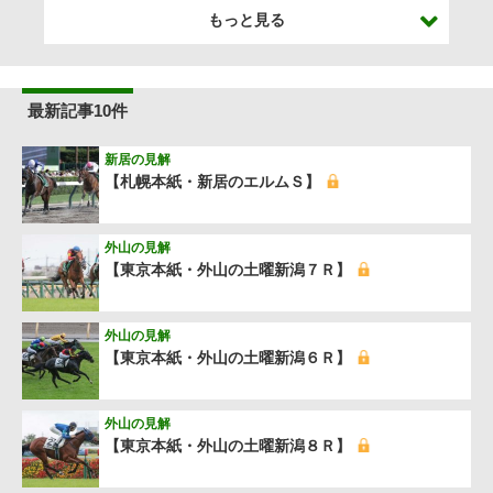
もっと見る
最新記事10件
新居の見解
【札幌本紙・新居のエルムＳ】
外山の見解
【東京本紙・外山の土曜新潟７Ｒ】
外山の見解
【東京本紙・外山の土曜新潟６Ｒ】
外山の見解
【東京本紙・外山の土曜新潟８Ｒ】