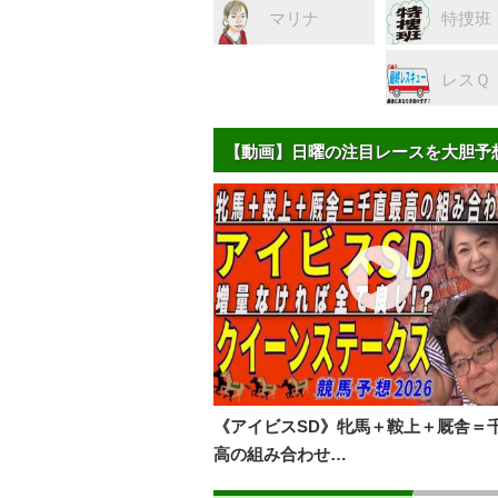
マリナ
特捜班
レスＱ
【動画】日曜の注目レースを大胆予
《アイビスSD》牝馬＋鞍上＋厩舎＝
高の組み合わせ…