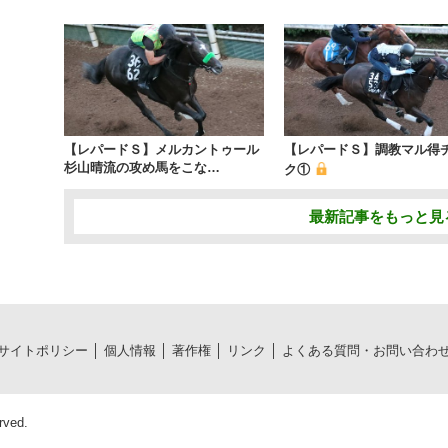
【レパードＳ】メルカントゥール
【レパードＳ】調教マル得
杉山晴流の攻め馬をこな…
ク①
最新記事をもっと見
サイトポリシー
個人情報
著作権
リンク
よくある質問・お問い合わ
rved.