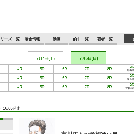
シリーズ一覧
厩舎情報
動画
的中一覧
著者一覧
7月4日(土)
7月5日(日)
9
4R
5R
6R
7R
8R
郡山
9
4R
5R
6R
7R
8R
青島
9
4R
5R
6R
7R
8R
立待岬
m 16:05発走