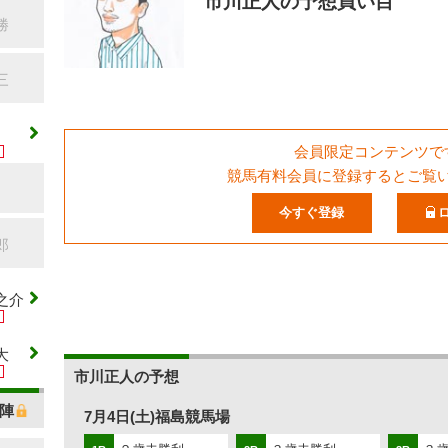
市川正人の予想買い目
勝
三
会員限定コンテンツで
競馬有料会員に登録するとご覧
今すぐ登録
郎
之介
大
市川正人の予想
陣
7月4日(土)福島競馬場