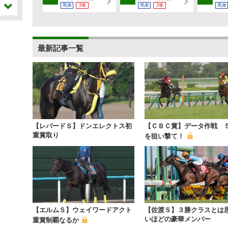
馬単
3単
馬単
3単
馬単
最新記事一覧
【レパードＳ】ドンエレクトス初
【ＣＢＣ賞】データ作戦 
重賞取り
を狙い撃て！
【エルムＳ】ウェイワードアクト
【佐渡Ｓ】３勝クラスとは
いほどの豪華メンバー
重賞制覇なるか