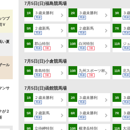
7月5日(日)福島競馬場
３歳未勝利
３歳未勝利
３
1R
2R
3R
馬単
馬単
馬単
ッツブ
初Ｖ
２歳新馬
２歳新馬
３
5R
6R
7R
馬単
馬単
馬単
高い夏
郡山特別
白河特別
ジ
9R
10R
11R
馬単
3単
馬単
3単
馬単
7月5日(日)小倉競馬場
ザール
青島特別
九州スポーツ杯
北
9R
10R
11R
馬単
3単
馬単
3単
馬単
7月5日(日)函館競馬場
マンサ
２歳未勝利
３歳未勝利
３
1R
2R
3R
馬単
馬単
馬単
クが２
２歳新馬
３歳未勝利
３
5R
6R
7R
新
馬単
馬単
馬単
立待岬特別
横津岳特別
大
9R
10R
11R