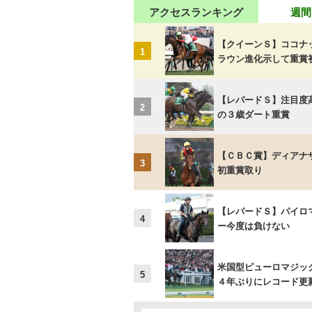
アクセスランキング
週間
【クイーンＳ】ココナ
1
ラウン進化示して重賞
【レパードＳ】注目度
2
の３歳ダート重賞
【ＣＢＣ賞】ディアナ
3
初重賞取り
【レパードＳ】パイロ
4
ー今度は負けない
米国型ピューロマジッ
5
４年ぶりにレコード更