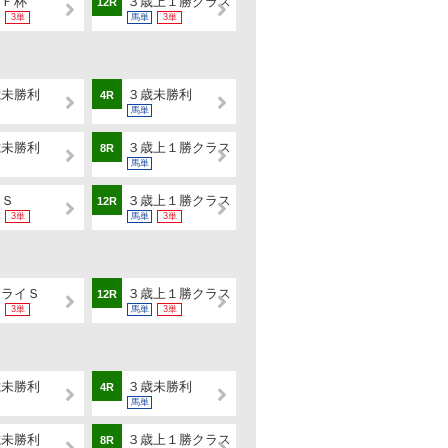
ＵＦ杯
３歳上１勝クラス
12R
3単
馬単
3単
歳未勝利
３歳未勝利
4R
馬単
歳未勝利
３歳上１勝クラス
8R
馬単
多Ｓ
３歳上１勝クラス
12R
3単
馬単
3単
ュライＳ
３歳上１勝クラス
12R
3単
馬単
3単
歳未勝利
３歳未勝利
4R
馬単
歳未勝利
３歳上１勝クラス
8R