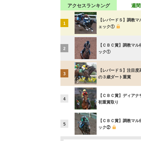
アクセスランキング
週間
【レパードＳ】調教マ
1
ェック①
【ＣＢＣ賞】調教マル
2
ック①
【レパードＳ】注目度
3
の３歳ダート重賞
【ＣＢＣ賞】ディアナ
4
初重賞取り
【ＣＢＣ賞】調教マル
5
ック②