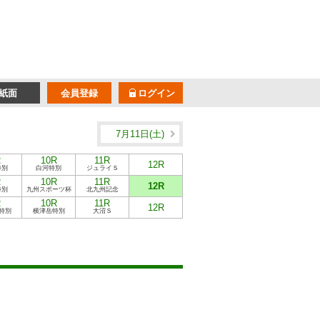
紙面
会員登録
ログイン
7月11日(土)
R
10R
11R
12R
特別
白河特別
ジュライＳ
R
10R
11R
12R
特別
九州スポーツ杯
北九州記念
R
10R
11R
12R
特別
横津岳特別
大沼Ｓ