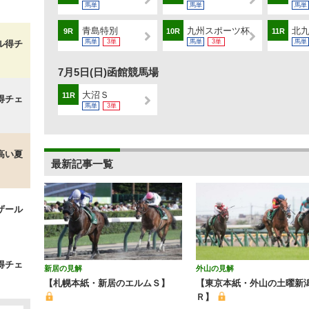
馬単
馬単
馬単
青島特別
九州スポーツ杯
北
9R
10R
11R
馬単
3単
馬単
3単
馬単
ル得チ
7月5日(日)函館競馬場
大沼Ｓ
11R
得チェ
馬単
3単
高い夏
最新記事一覧
ザール
得チェ
新居の見解
外山の見解
【札幌本紙・新居のエルムＳ】
【東京本紙・外山の土曜新
Ｒ】