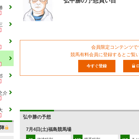
弘中勝の予想買い目
勝
三
会員限定コンテンツで
競馬有料会員に登録するとご覧
今すぐ登録
郎
之介
大
弘中勝の予想
陣
7月4日(土)福島競馬場