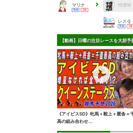
マリナ
特捜班
馬単
3単
レスＱ
馬単
3単
【動画】日曜の注目レースを大胆予
《アイビスSD》牝馬＋鞍上＋厩舎＝
高の組み合わせ…