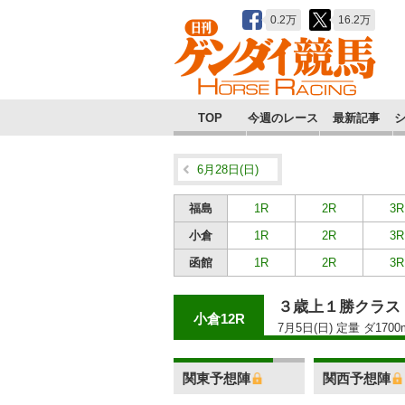
0.2万
16.2万
TOP
今週のレース
最新記事
6月28日(日)
福島
1R
2R
3R
小倉
1R
2R
3R
函館
1R
2R
3R
３歳上１勝クラス
小倉12R
7月5日(日) 定量 ダ1700
関東予想陣
関西予想陣