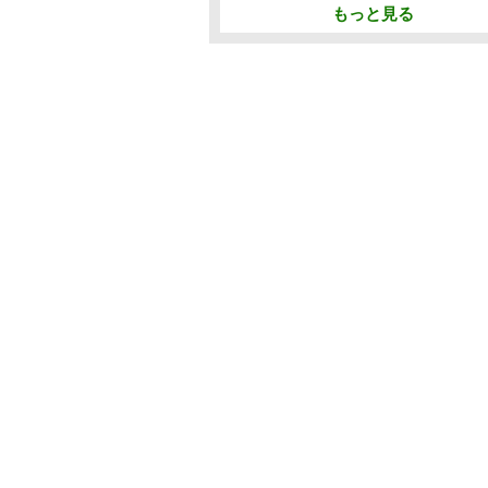
もっと見る