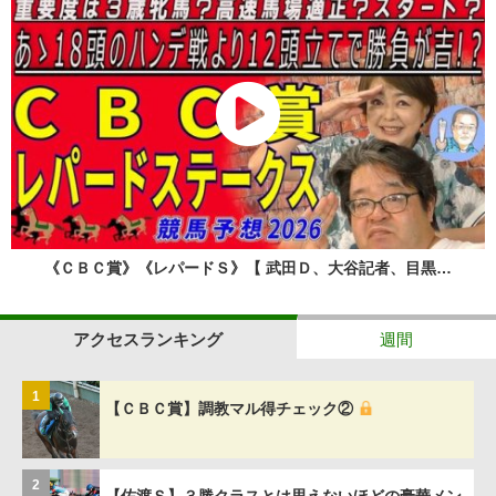
《ＣＢＣ賞》《レパードＳ》【 武田Ｄ、大谷記者、目黒…
アクセスランキング
週間
1
【ＣＢＣ賞】調教マル得チェック②
2