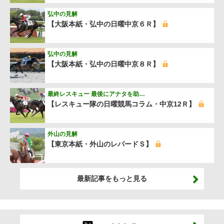
弘中の見解
【大阪本紙・弘中の日曜中京６Ｒ】
弘中の見解
【大阪本紙・弘中の日曜中京８Ｒ】
最終レスキュー 最後にアナタを助…
【レスキュー隊の日曜競馬コラム・中京12Ｒ】
外山の見解
【東京本紙・外山のレパードＳ】
最新記事をもっと見る