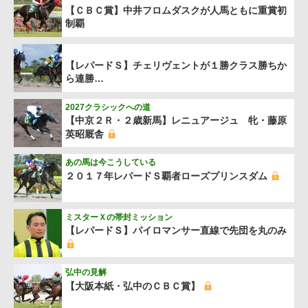
【ＣＢＣ賞】中井フロムダスクが人馬ともに重賞初
制覇
【レパードＳ】チェリヴェントが１勝クラス勝ちか
ら連勝…
2027クラシックへの道
【中京２Ｒ・２歳新馬】レニュアージュ 牝・藤原
英昭厩舎
あの馬は今こうしている
２０１７年レパードＳ覇者ローズプリンスダム
ミスターＸの帯封ミッション
【レパードＳ】パイロマンサー直線で先団を丸のみ
弘中の見解
【大阪本紙・弘中のＣＢＣ賞】