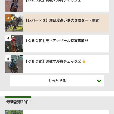
【ＣＢＣ賞】調教マル得チェック①
3
【レパードＳ】注目度高い夏の３歳ダート重賞
4
【ＣＢＣ賞】ディアナザール初重賞取り
5
【ＣＢＣ賞】調教マル得チェック②
もっと見る
最新記事10件