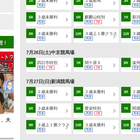
２歳未勝利
２歳新馬
２
1R
2R
3R
馬単
馬単
馬単
３歳未勝利
麒麟山特別
新
5R
6R
7R
馬単
馬単
3単
馬単
３歳未勝利
３歳上１勝クラス
３
9R
10R
11R
馬単
馬単
馬単
想！
7月26日(土)中京競馬場
四日市特別
関ケ原Ｓ
遠
6R
7R
8R
馬単
3単
馬単
3単
馬単
7月27日(日)新潟競馬場
２歳未勝利
２歳未勝利
２
1R
2R
3R
馬単
馬単
馬単
３歳未勝利
豊栄特別
関
5R
6R
7R
馬単
馬単
3単
馬単
Ｄ、大
３歳上１勝クラス
３歳未勝利
３
9R
10R
11R
馬単
馬単
馬単