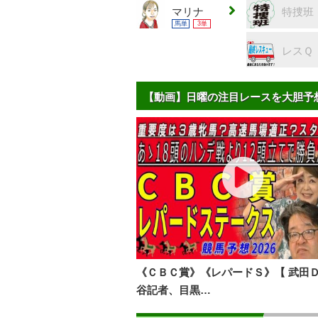
マリナ
特捜班
馬単
3単
レスＱ
【動画】日曜の注目レースを大胆予
《ＣＢＣ賞》《レパードＳ》【 武田
谷記者、目黒…