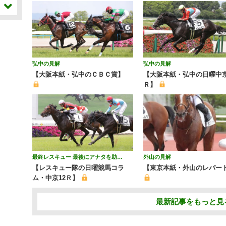
弘中の見解
弘中の見解
【大阪本紙・弘中のＣＢＣ賞】
【大阪本紙・弘中の日曜中
Ｒ】
最終レスキュー 最後にアナタを助…
外山の見解
【レスキュー隊の日曜競馬コラ
【東京本紙・外山のレパー
ム・中京12Ｒ】
最新記事をもっと見