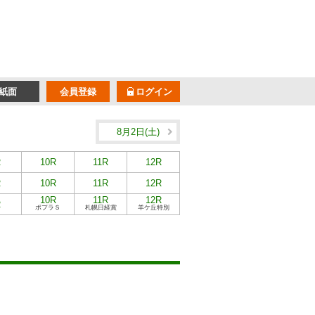
紙面
会員登録
ログイン
8月2日(土)
R
10R
11R
12R
R
10R
11R
12R
10R
11R
12R
R
ポプラＳ
札幌日経賞
羊ケ丘特別