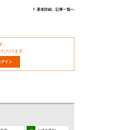
著者詳細、記事一覧へ
す。
いただけます。
ログイン