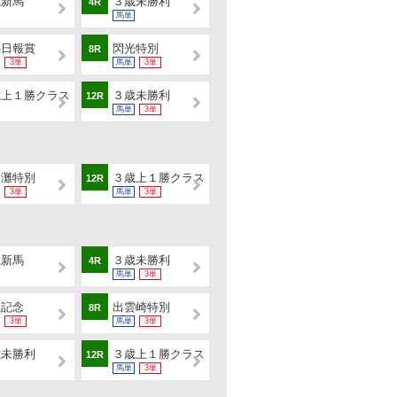
歳新馬
３歳未勝利
4R
馬単
潟日報賞
閃光特別
8R
3単
馬単
3単
歳上１勝クラス
３歳未勝利
12R
馬単
3単
州灘特別
３歳上１勝クラス
12R
3単
馬単
3単
歳新馬
３歳未勝利
4R
馬単
3単
屋記念
出雲崎特別
8R
3単
馬単
3単
歳未勝利
３歳上１勝クラス
12R
馬単
3単