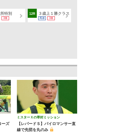
在所特別
３歳上１勝クラス
12R
3単
馬単
3単
ミスターＸの帯封ミッション
ローズ
【レパードＳ】パイロマンサー直
線で先団を丸のみ