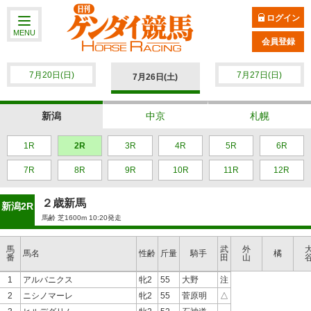
ログイン
MENU
会員登録
7月20日(日)
7月27日(日)
7月26日(土)
新潟
中京
札幌
1R
2R
3R
4R
5R
6R
7R
8R
9R
10R
11R
12R
２歳新馬
新潟2R
馬齢 芝1600m 10:20発走
馬
武
外
馬名
性齢
斤量
騎手
橘
番
田
山
1
アルバニクス
牝2
55
大野
注
2
ニシノマーレ
牝2
55
菅原明
△