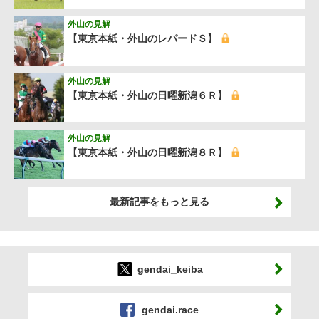
外山の見解
【東京本紙・外山のレパードＳ】
外山の見解
【東京本紙・外山の日曜新潟６Ｒ】
外山の見解
【東京本紙・外山の日曜新潟８Ｒ】
最新記事をもっと見る
gendai_keiba
gendai.race