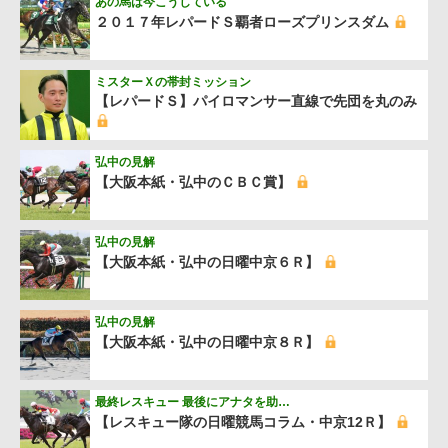
あの馬は今こうしている
２０１７年レパードＳ覇者ローズプリンスダム
ミスターＸの帯封ミッション
【レパードＳ】パイロマンサー直線で先団を丸のみ
弘中の見解
【大阪本紙・弘中のＣＢＣ賞】
弘中の見解
【大阪本紙・弘中の日曜中京６Ｒ】
弘中の見解
【大阪本紙・弘中の日曜中京８Ｒ】
最終レスキュー 最後にアナタを助…
【レスキュー隊の日曜競馬コラム・中京12Ｒ】