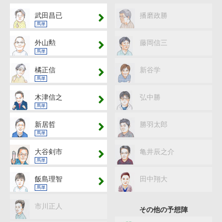
武田昌已
播磨政勝
馬単
外山勲
藤岡信三
馬単
橘正信
新谷学
馬単
木津信之
弘中勝
馬単
新居哲
勝羽太郎
馬単
大谷剣市
亀井辰之介
馬単
飯島理智
田中翔大
馬単
市川正人
その他の予想陣