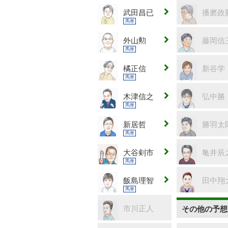
武田昌已
播磨政
馬単
外山勲
藤岡信
馬単
橘正信
新谷学
馬単
木津信之
弘中勝
馬単
新居哲
勝羽太
馬単
大谷剣市
亀井辰
馬単
飯島理智
田中翔
馬単
市川正人
その他の予想