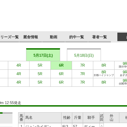
シリーズ一覧
厩舎情報
動画
的中一覧
著者一覧
5月17日(土)
5月18日(日)
9
4R
5R
6R
7R
8R
国分寺
8R
9
4R
5R
6R
7R
京都ハイジャンプ
あず
9
4R
5R
6R
7R
8R
尖閣湾
0m 12:55発走
馬
武
外
馬名
性齢
斤量
騎手
番
田
山
1
ジュンライデン
牡3
57
ディー
△