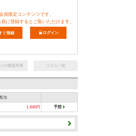
会員限定コンテンツです。
会員に登録するとご覧いただけます。
ログイン
すぐ登録
ョの勝負馬券
コラム一覧
配当
予想
1,840円