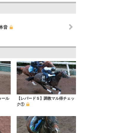
本音
ゥール
【レパードＳ】調教マル得チェッ
ク①