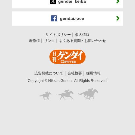
gendai_keiba
gendai.race
サイトポリシー
個人情報
著作権
リンク
よくある質問・お問い合わせ
広告掲載について
会社概要
採用情報
Copyright © Nikkan Gendai. All Rights Reserved.