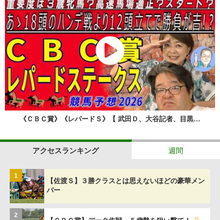
《ＣＢＣ賞》《レパードＳ》【 武田Ｄ、大谷記者、目黒…
アクセスランキング
週間
1
【佐渡Ｓ】３勝クラスとは思えないほどの豪華メン
バー
2