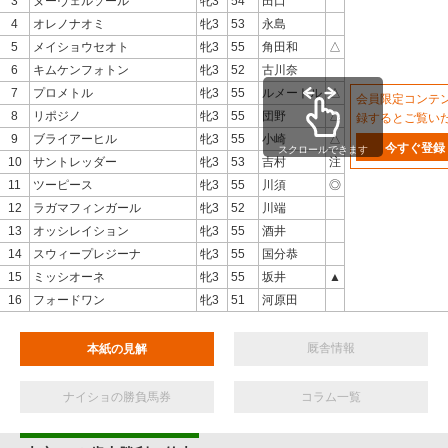
3
ヌーヴェルソール
牝3
54
田口
4
オレノナオミ
牝3
53
永島
5
メイショウセオト
牝3
55
角田和
△
6
キムケンフォトン
牝3
52
古川奈
7
プロメトル
牝3
55
ルメートル
△
会員限定コンテ
8
リポジノ
牝3
55
団野
△
録するとご覧い
9
ブライアーヒル
牝3
55
小崎
△
今すぐ登録
スクロールできます
10
サントレッダー
牝3
53
吉村
注
11
ツーピース
牝3
55
川須
◎
12
ラガマフィンガール
牝3
52
川端
13
オッシレイション
牝3
55
酒井
14
スウィープレジーナ
牝3
55
国分恭
15
ミッシオーネ
牝3
55
坂井
▲
16
フォードワン
牝3
51
河原田
厩舎情報
本紙の見解
ナイショの勝負馬券
コラム一覧