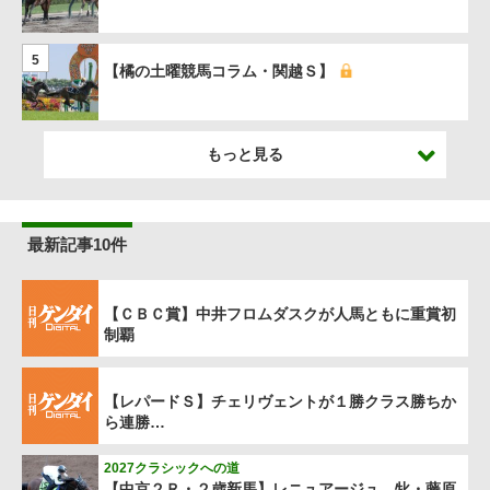
5
【橘の土曜競馬コラム・関越Ｓ】
もっと見る
最新記事10件
【ＣＢＣ賞】中井フロムダスクが人馬ともに重賞初
制覇
【レパードＳ】チェリヴェントが１勝クラス勝ちか
ら連勝…
2027クラシックへの道
【中京２Ｒ・２歳新馬】レニュアージュ 牝・藤原