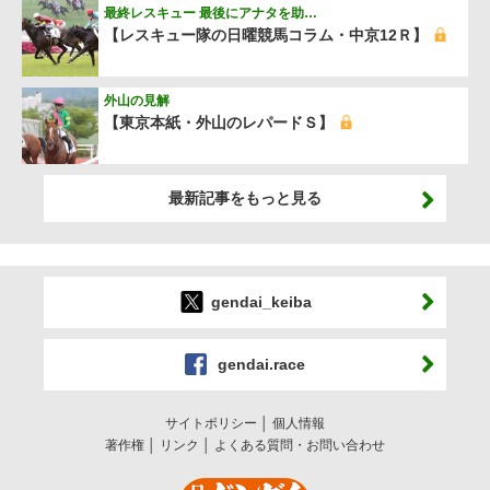
最終レスキュー 最後にアナタを助…
【レスキュー隊の日曜競馬コラム・中京12Ｒ】
外山の見解
【東京本紙・外山のレパードＳ】
最新記事をもっと見る
gendai_keiba
gendai.race
サイトポリシー
個人情報
著作権
リンク
よくある質問・お問い合わせ