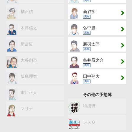
馬単
橘正信
新谷学
馬単
木津信之
弘中勝
馬単
新居哲
勝羽太郎
馬単
大谷剣市
亀井辰之介
馬単
飯島理智
田中翔大
馬単
市川正人
その他の予想陣
特捜班
マリナ
レスＱ