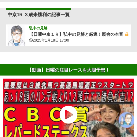
中京1R ３歳未勝利の記事一覧
弘中の見解
【日曜中京１Ｒ】弘中の見解と厳選！厩舎の本音
2025年1月18日 17:00
【動画】日曜の注目レースを大胆予想！