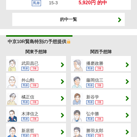
5,920円
的中
15-3
馬単
的中一覧
中京10R賢島特別の予想提供
関東予想陣
関西予想陣
武田昌已
播磨政勝
馬単
3単
馬単
3単
外山勲
藤岡信三
馬単
3単
馬単
3単
橘正信
新谷学
馬単
3単
馬単
3単
木津信之
弘中勝
馬単
3単
馬単
3単
新居哲
勝羽太郎
馬単
3単
馬単
3単