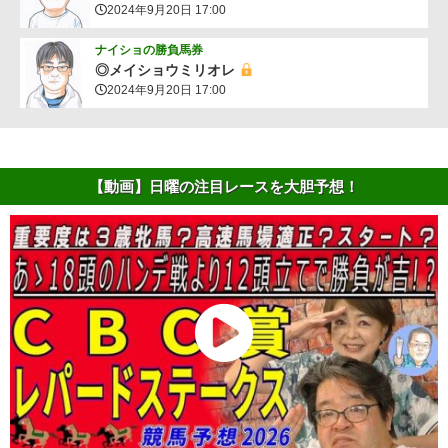
2024年9月20日 17:00
ナイショの勝負馬券
◎メイショウミリオレ
2024年9月20日 17:00
【動画】日曜の注目レースを大胆予想！