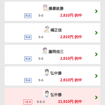
播磨政勝
2,810円
的中
9-6
馬単
橘正信
2,810円
的中
9-6
馬単
藤岡信三
2,810円
的中
9-6
馬単
弘中勝
2,810円
的中
9-6
馬単
弘中勝
21,910円
的中
9-6-3
3連単