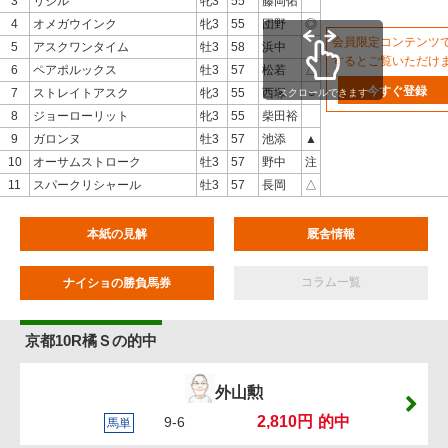
3
リジル
牝3
55
藤岡佑
4
オメガウインク
牝3
55
団野
◎
会員限定コンテンツ
5
アスクワンタイム
牡3
58
浜中
するとご覧いただけ
6
ペアポルックス
牡3
57
松若
△
今すぐ登録
7
ストレイトアスク
牝3
55
西塚
○
スクロールできます
8
ジョーローリット
牝3
55
柴田裕
9
ガロンヌ
牡3
57
池添
▲
10
オーサムストローク
牡3
57
野中
注
11
スパークリシャール
牡3
57
長岡
△
本紙の見解
厩舎情報
コラム一覧
ナイショの勝負馬券
京都10R橘Ｓの的中
外山勲
2,810円
的中
9-6
馬単