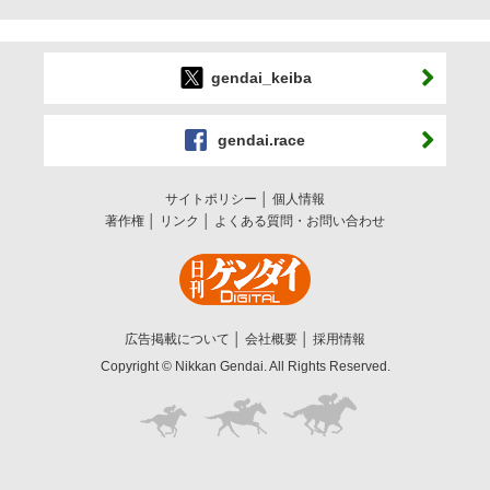
gendai_keiba
gendai.race
サイトポリシー
個人情報
著作権
リンク
よくある質問・お問い合わせ
広告掲載について
会社概要
採用情報
Copyright © Nikkan Gendai. All Rights Reserved.