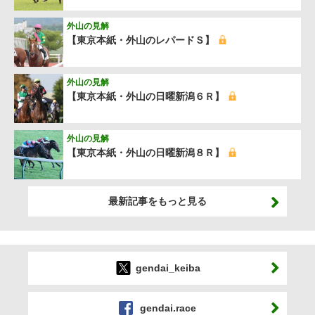
外山の見解
【東京本紙・外山のレパードＳ】
外山の見解
【東京本紙・外山の日曜新潟６Ｒ】
外山の見解
【東京本紙・外山の日曜新潟８Ｒ】
最新記事をもっと見る
gendai_keiba
gendai.race