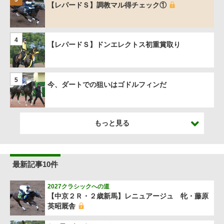
【レパードＳ】調教マル得チェック①
4
【レパードＳ】ドンエレクトス初重賞取り
5
今、ダートでの狙いはゴドルフィンだ
もっと見る
最新記事10件
2027クラシックへの道
【中京２Ｒ・２歳新馬】レニュアージュ 牝・藤原
英昭厩舎