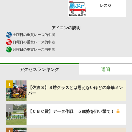
レスＱ
アイコンの説明
土曜日の重賞レース的中者
日曜日の重賞レース的中者
月曜日の重賞レース的中者
アクセスランキング
週間
1
【佐渡Ｓ】３勝クラスとは思えないほどの豪華メン
バー
2
【ＣＢＣ賞】データ作戦 ５歳勢を狙い撃て！
3