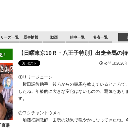
シリーズ一覧
厩舎情報
動画
的中一覧
著者一覧
【日曜東京10Ｒ・八王子特別】出走全馬の
想！
公開日:2026年
①リリージェーン
横田調教助手 後ろからの競馬を教えているところで
したね。年齢的に大きな変化はないものの、覇気もあり
す。
②フクチャントウメイ
加藤征調教師 去勢の効果で穏やかになってきたね。
千直最