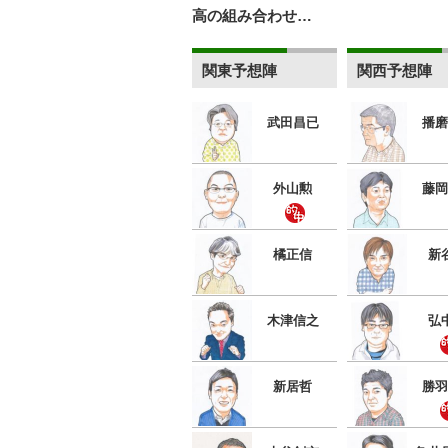
高の組み合わせ…
関東予想陣
関西予想陣
武田昌已
播磨
外山勲
藤岡
橘正信
新
木津信之
弘
新居哲
勝羽