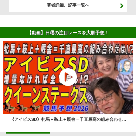
著者詳細、記事一覧へ
【動画】日曜の注目レースを大胆予想！
《アイビスSD》牝馬＋鞍上＋厩舎＝千直最高の組み合わせ…