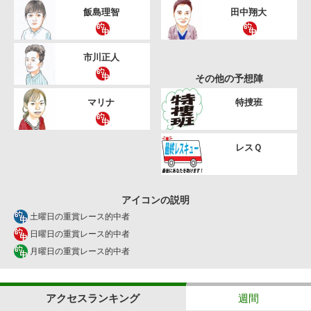
飯島理智
田中翔大
市川正人
その他の予想陣
マリナ
特捜班
レスＱ
アイコンの説明
土曜日の重賞レース的中者
日曜日の重賞レース的中者
月曜日の重賞レース的中者
アクセスランキング
週間