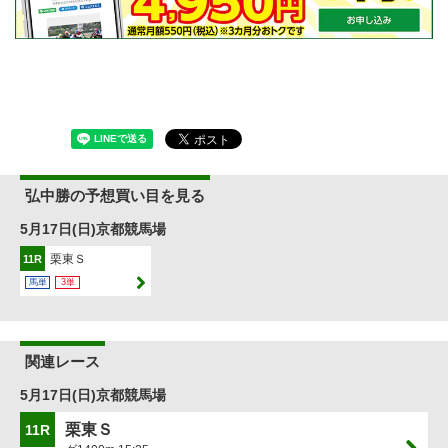
弘中勝の予想買い目を見る
5月17日(日)京都競馬場
栗東Ｓ
11R
馬単
3単
関連レース
5月17日(日)京都競馬場
栗東Ｓ
11R