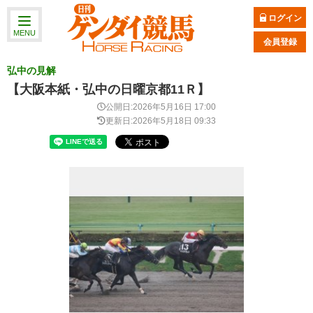
ログイン
MENU
会員登録
弘中の見解
【大阪本紙・弘中の日曜京都11Ｒ】
公開日:2026年5月16日 17:00
更新日:2026年5月18日 09:33