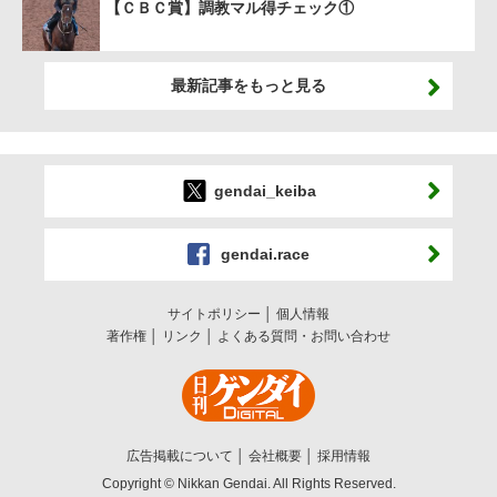
【ＣＢＣ賞】調教マル得チェック①
最新記事をもっと見る
gendai_keiba
gendai.race
サイトポリシー
個人情報
著作権
リンク
よくある質問・お問い合わせ
広告掲載について
会社概要
採用情報
Copyright © Nikkan Gendai. All Rights Reserved.