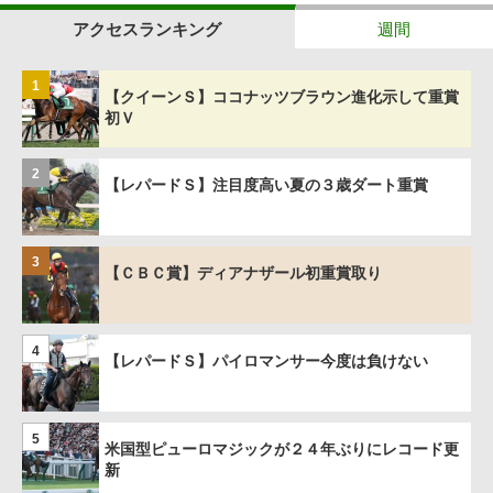
アクセスランキング
週間
1
【クイーンＳ】ココナッツブラウン進化示して重賞
初Ｖ
2
【レパードＳ】注目度高い夏の３歳ダート重賞
3
【ＣＢＣ賞】ディアナザール初重賞取り
4
【レパードＳ】パイロマンサー今度は負けない
5
米国型ピューロマジックが２４年ぶりにレコード更
新