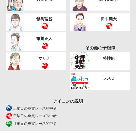
飯島理智
田中翔大
市川正人
その他の予想陣
マリナ
特捜班
レスＱ
アイコンの説明
土曜日の重賞レース的中者
日曜日の重賞レース的中者
月曜日の重賞レース的中者