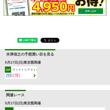
木津信之の予想買い目を見る
5月17日(日)東京競馬場
ヴィクトリアマイル
11R
馬単
3単
関連レース
5月17日(日)東京競馬場