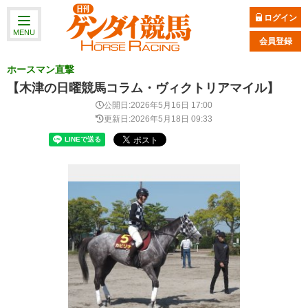
ログイン
MENU
会員登録
ホースマン直撃
【木津の日曜競馬コラム・ヴィクトリアマイル】
公開日:2026年5月16日 17:00
更新日:2026年5月18日 09:33