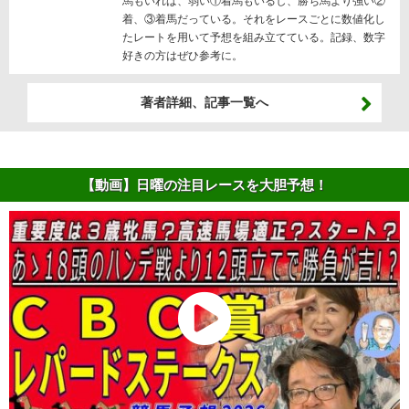
馬もいれば、弱い①着馬もいるし、勝ち馬より強い②
着、③着馬だっている。それをレースごとに数値化し
たレートを用いて予想を組み立てている。記録、数字
好きの方はぜひ参考に。
著者詳細、記事一覧へ
【動画】日曜の注目レースを大胆予想！