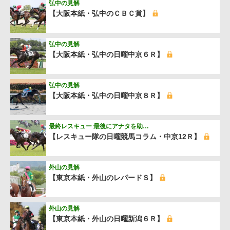
弘中の見解
【大阪本紙・弘中のＣＢＣ賞】
弘中の見解
【大阪本紙・弘中の日曜中京６Ｒ】
弘中の見解
【大阪本紙・弘中の日曜中京８Ｒ】
最終レスキュー 最後にアナタを助…
【レスキュー隊の日曜競馬コラム・中京12Ｒ】
外山の見解
【東京本紙・外山のレパードＳ】
外山の見解
【東京本紙・外山の日曜新潟６Ｒ】