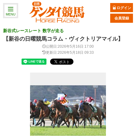
ログイン
MENU
会員登録
新谷式レースレート 数字が走る
【新谷の日曜競馬コラム・ヴィクトリアマイル】
公開日:2026年5月16日 17:00
更新日:2026年5月18日 09:33