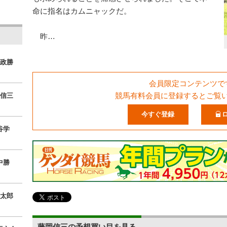
命に指名はカムニャックだ。
昨…
政勝
会員限定コンテンツで
競馬有料会員に登録するとご覧
信三
今すぐ登録
谷学
中勝
太郎
藤岡信三の予想買い目を見る