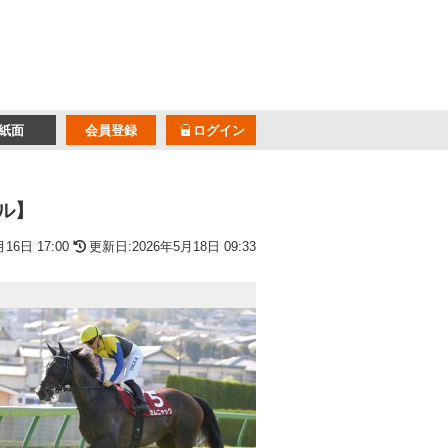
紙面
会員登録
ログイン
ル】
16日 17:00
更新日:2026年5月18日 09:33