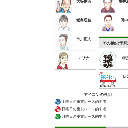
大谷剣市
亀井
飯島理智
田中
市川正人
その他の予想
マリナ
特
レ
アイコンの説明
土曜日の重賞レース的中者
日曜日の重賞レース的中者
月曜日の重賞レース的中者