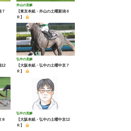
外山の見解
潟７
【東京本紙・外山の土曜新潟６
Ｒ】
弘中の見解
12
【大阪本紙・弘中の土曜中京７
Ｒ】
弘中の見解
京８
【大阪本紙・弘中の土曜中京12
Ｒ】