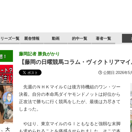
シリーズ一覧
厩舎情報
動画
的中一覧
著者一覧
藤岡記者 勝負がかり
想！
【藤岡の日曜競馬コラム・ヴィクトリアマイ
公開日:2026年5月
先週のＮＨＫマイルＣは後方待機組のワン・ツー
決着。自分の本命馬ダイヤモンドノットは好位から
正攻法で勝ちに行く競馬をしたが、最後は力尽きて
しまった。
やはり、東京マイルのＧⅠともなると強靱な末脚
Ｄ、大
も求められることを痛感させられました。そこで本