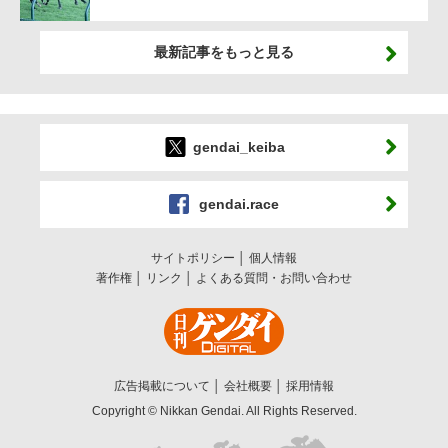
最新記事をもっと見る
gendai_keiba
gendai.race
サイトポリシー
個人情報
著作権
リンク
よくある質問・お問い合わせ
広告掲載について
会社概要
採用情報
Copyright © Nikkan Gendai. All Rights Reserved.