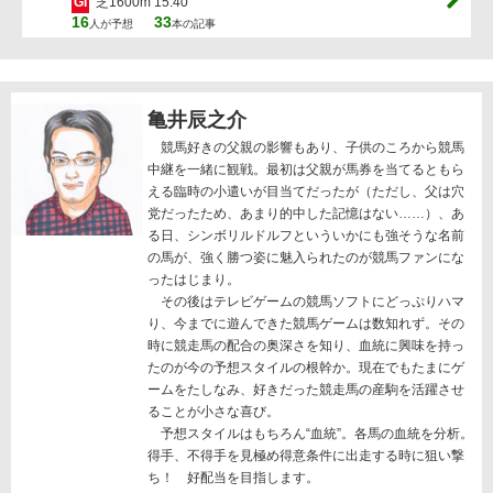
GI
芝1600m 15:40
16
33
人が予想
本の記事
亀井辰之介
競馬好きの父親の影響もあり、子供のころから競馬
中継を一緒に観戦。最初は父親が馬券を当てるともら
える臨時の小遣いが目当てだったが（ただし、父は穴
党だったため、あまり的中した記憶はない……）、あ
る日、シンボリルドルフといういかにも強そうな名前
の馬が、強く勝つ姿に魅入られたのが競馬ファンにな
ったはじまり。
その後はテレビゲームの競馬ソフトにどっぷりハマ
り、今までに遊んできた競馬ゲームは数知れず。その
時に競走馬の配合の奥深さを知り、血統に興味を持っ
たのが今の予想スタイルの根幹か。現在でもたまにゲ
ームをたしなみ、好きだった競走馬の産駒を活躍させ
ることが小さな喜び。
予想スタイルはもちろん“血統”。各馬の血統を分析。
得手、不得手を見極め得意条件に出走する時に狙い撃
ち！ 好配当を目指します。