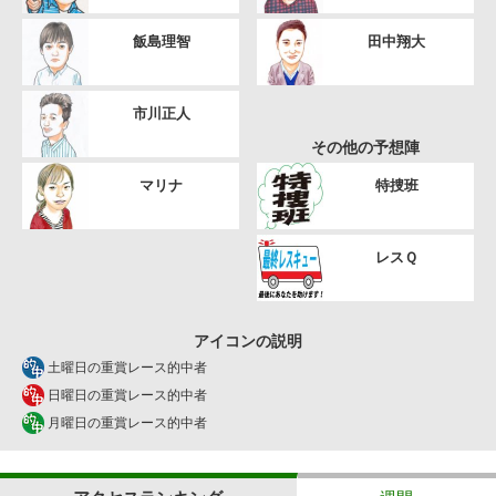
飯島理智
田中翔大
市川正人
その他の予想陣
マリナ
特捜班
レスＱ
アイコンの説明
土曜日の重賞レース的中者
日曜日の重賞レース的中者
月曜日の重賞レース的中者