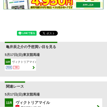
亀井辰之介の予想買い目を見る
5月17日(日)東京競馬場
ヴィクトリアマイル
11R
馬単
3単
関連レース
5月17日(日)東京競馬場
ヴィクトリアマイル
11R