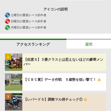
アイコンの説明
土曜日の重賞レース的中者
日曜日の重賞レース的中者
月曜日の重賞レース的中者
アクセスランキング
週間
1
【佐渡Ｓ】３勝クラスとは思えないほどの豪華メン
バー
2
【ＣＢＣ賞】データ作戦 ５歳勢を狙い撃て！
3
【レパードＳ】調教マル得チェック①