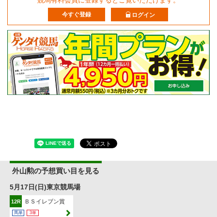
競馬有料会員に登録するとご覧いただけます。
今すぐ登録
ログイン
外山勲の予想買い目を見る
5月17日(日)東京競馬場
ＢＳイレブン賞
12R
馬単
3単