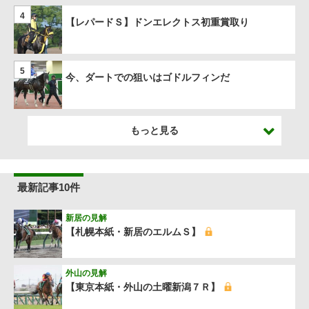
4
【レパードＳ】ドンエレクトス初重賞取り
5
今、ダートでの狙いはゴドルフィンだ
もっと見る
最新記事10件
新居の見解
【札幌本紙・新居のエルムＳ】
外山の見解
【東京本紙・外山の土曜新潟７Ｒ】