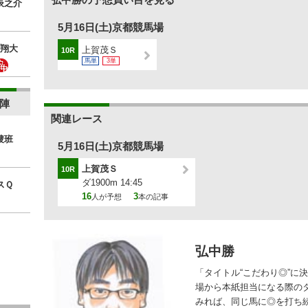
辰之介
5月16日(土)京都競馬場
翔大
上賀茂Ｓ
10R
馬単
3単
陣
関連レース
捜班
5月16日(土)京都競馬場
上賀茂Ｓ
10R
ダ1900m 14:45
スＱ
16
3
人が予想
本の記事
弘中勝
「タイトル“こだわり◎”に
場から本紙担当になる際のタ
みれば、同じ馬に◎を打ち