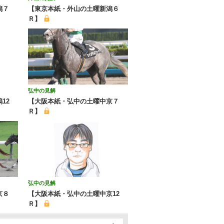
潟７
【東京本紙・外山の土曜新潟６
Ｒ】
弘中の見解
12
【大阪本紙・弘中の土曜中京７
Ｒ】
弘中の見解
京８
【大阪本紙・弘中の土曜中京12
Ｒ】