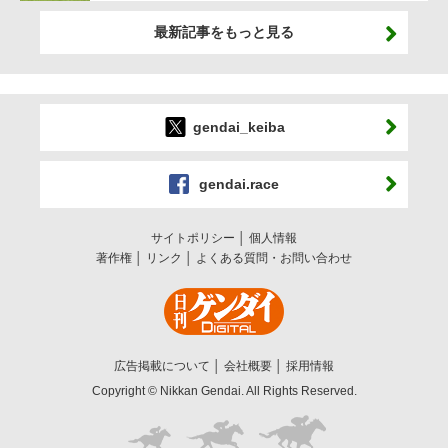
最新記事をもっと見る
gendai_keiba
gendai.race
サイトポリシー
個人情報
著作権
リンク
よくある質問・お問い合わせ
広告掲載について
会社概要
採用情報
Copyright © Nikkan Gendai. All Rights Reserved.