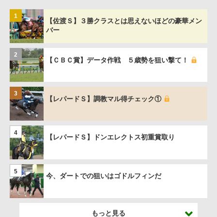
1
【佐渡Ｓ】３勝クラスとは思えないほどの豪華メン
バー
2
【ＣＢＣ賞】データ作戦 ５歳勢を狙い撃て！
3
【レパードＳ】調教マル得チェック①
4
【レパードＳ】ドンエレクトス初重賞取り
5
今、ダートでの狙いはゴドルフィンだ
もっと見る