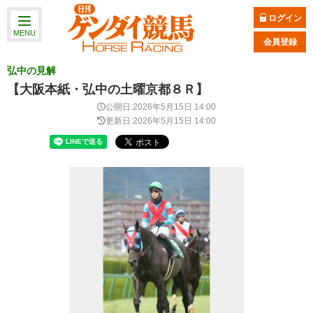
ログイン
MENU
会員登録
弘中の見解
【大阪本紙・弘中の土曜京都８Ｒ】
公開日:2026年5月15日 14:00
更新日:2026年5月15日 14:00