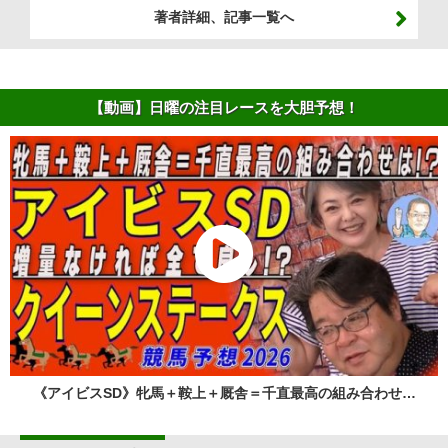
著者詳細、記事一覧へ
【動画】日曜の注目レースを大胆予想！
《アイビスSD》牝馬＋鞍上＋厩舎＝千直最高の組み合わせ…