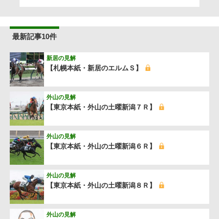
最新記事10件
新居の見解
【札幌本紙・新居のエルムＳ】
外山の見解
【東京本紙・外山の土曜新潟７Ｒ】
外山の見解
【東京本紙・外山の土曜新潟６Ｒ】
外山の見解
【東京本紙・外山の土曜新潟８Ｒ】
外山の見解