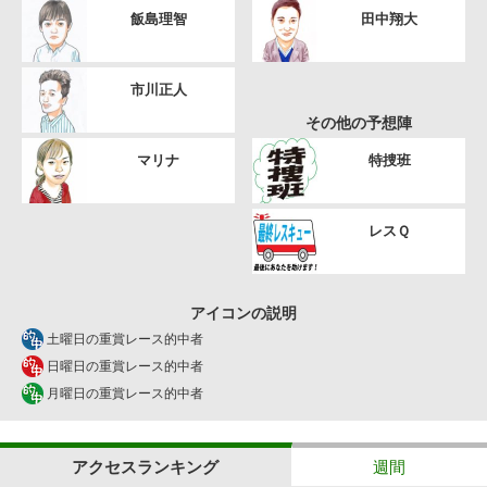
飯島理智
田中翔大
市川正人
その他の予想陣
マリナ
特捜班
レスＱ
アイコンの説明
土曜日の重賞レース的中者
日曜日の重賞レース的中者
月曜日の重賞レース的中者
アクセスランキング
週間