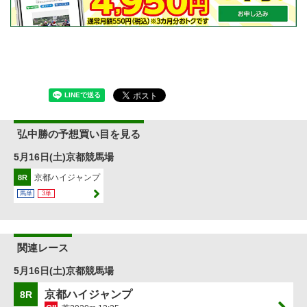
弘中勝の予想買い目を見る
5月16日(土)京都競馬場
京都ハイジャンプ
8R
馬単
3単
関連レース
5月16日(土)京都競馬場
京都ハイジャンプ
8R