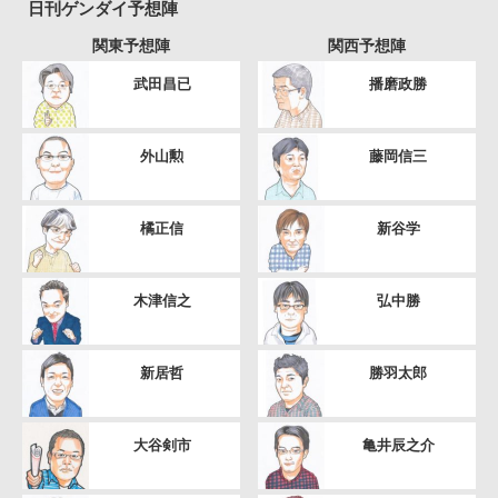
日刊ゲンダイ予想陣
関東予想陣
関西予想陣
武田昌已
播磨政勝
外山勲
藤岡信三
橘正信
新谷学
木津信之
弘中勝
新居哲
勝羽太郎
大谷剣市
亀井辰之介