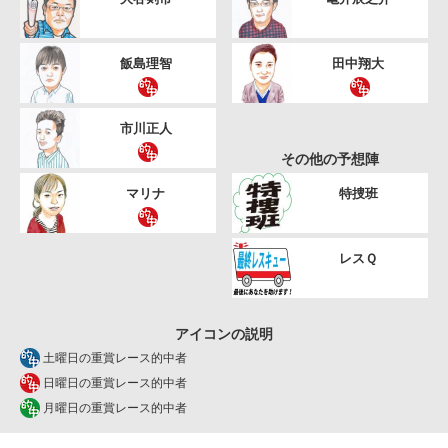
飯島理智
田中翔大
市川正人
その他の予想陣
マリナ
特捜班
レスＱ
アイコンの説明
土曜日の重賞レース的中者
日曜日の重賞レース的中者
月曜日の重賞レース的中者