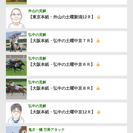
外山の見解
【東京本紙・外山の土曜新潟12Ｒ】
弘中の見解
【大阪本紙・弘中の土曜中京７Ｒ】
弘中の見解
【大阪本紙・弘中の土曜中京６Ｒ】
弘中の見解
【大阪本紙・弘中の土曜中京８Ｒ】
弘中の見解
【大阪本紙・弘中の土曜中京12Ｒ】
鬼才・橘 万券アタック