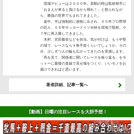
現場デビューは２０００年。若駒の時は取材相手に
「おまえが来ると負けるから帰れ！」と怒られなが
ら、勝負の世界でもまれてきました。
途中、半ば強制的に放牧に出され、０５年プロ野球
の巨人、０６年サッカードイツＷ杯を現地で取材。０
７年に再入厩してきました。
木村、宮田厩舎などを担当。気が付けば、もう中堅
の域で、レースなら４角手前くらいでしょうか。その
分、少しずつ人の輪も広がってきたのを実感します。
「馬を見て、関係者に聞いてレースを振り返る」をモ
ットーに最後の直線で見せ場をつくり、いいモノをお
届けできればと思います。
著者詳細、記事一覧へ
【動画】日曜の注目レースを大胆予想！