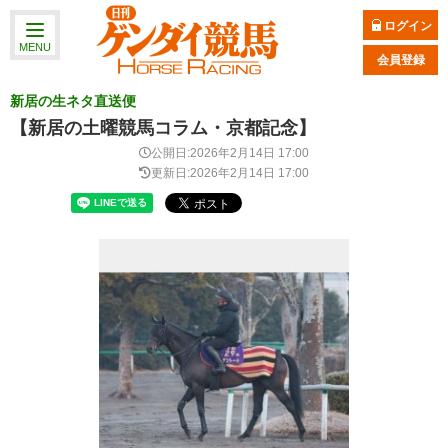
ログイン
MENU
会員登録
新居の生ネタ直送便
【新居の土曜競馬コラム・京都記念】
公開日:2026年2月14日 17:00
更新日:2026年2月14日 17:00