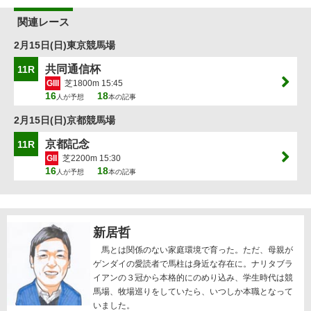
関連レース
2月15日(日)東京競馬場
共同通信杯
11R
GIII
芝1800m 15:45
16
18
人が予想
本の記事
2月15日(日)京都競馬場
京都記念
11R
GII
芝2200m 15:30
16
18
人が予想
本の記事
新居哲
馬とは関係のない家庭環境で育った。ただ、母親が
ゲンダイの愛読者で馬柱は身近な存在に。ナリタブラ
イアンの３冠から本格的にのめり込み、学生時代は競
馬場、牧場巡りをしていたら、いつしか本職となって
いました。