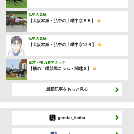
弘中の見解
【大阪本紙・弘中の土曜中京８Ｒ】
弘中の見解
【大阪本紙・弘中の土曜中京12Ｒ】
鬼才・橘 万券アタック
【橘の土曜競馬コラム・関越Ｓ】
最新記事をもっと見る
gendai_keiba