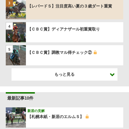
3
【レパードＳ】注目度高い夏の３歳ダート重賞
4
【ＣＢＣ賞】ディアナザール初重賞取り
5
【ＣＢＣ賞】調教マル得チェック②
もっと見る
最新記事10件
新居の見解
【札幌本紙・新居のエルムＳ】