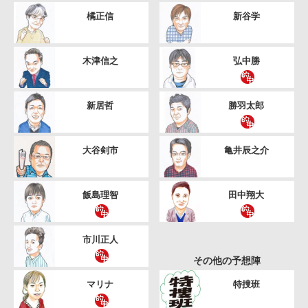
橘正信
新谷学
木津信之
弘中勝
新居哲
勝羽太郎
大谷剣市
亀井辰之介
飯島理智
田中翔大
市川正人
その他の予想陣
マリナ
特捜班