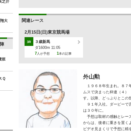
辰之介
関連レース
翔大
2月15日(日)東京競馬場
３歳新馬
3R
陣
ダ1600m 11:05
7
1
人が予想
本の記事
捜班
外山勲
スＱ
１９６８年生まれ。８７年
ムスで決まった枠連（４）
す。以降、どっぷりとこの
９１年入社。ダービーで言
は３０年に。
予想は取材の感触とレース
からは、後者に重きを置く
ビデオ見まくりで予想に精