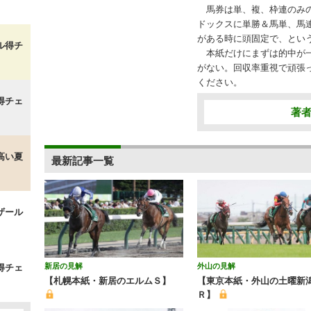
馬券は単、複、枠連のみの
ドックスに単勝＆馬単、馬
がある時に頭固定で、とい
ル得チ
本紙だけにまずは的中が一
がない。回収率重視で頑張
ください。
得チェ
著
高い夏
最新記事一覧
ザール
新居の見解
外山の見解
得チェ
【札幌本紙・新居のエルムＳ】
【東京本紙・外山の土曜新
Ｒ】