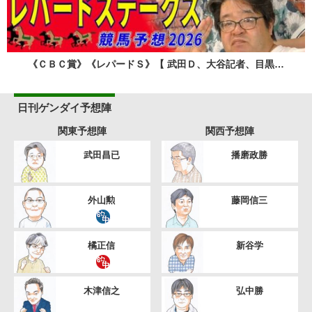
《ＣＢＣ賞》《レパードＳ》【 武田Ｄ、大谷記者、目黒…
日刊ゲンダイ予想陣
関東予想陣
関西予想陣
武田昌已
播磨政勝
外山勲
藤岡信三
橘正信
新谷学
木津信之
弘中勝