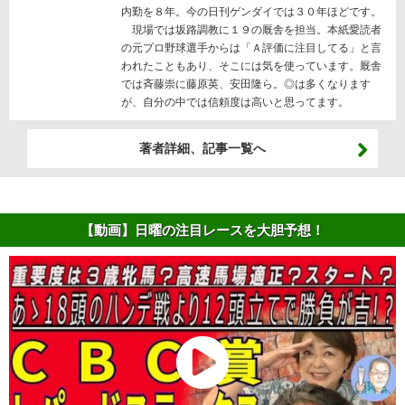
内勤を８年。今の日刊ゲンダイでは３０年ほどです。
現場では坂路調教に１９の厩舎を担当。本紙愛読者
の元プロ野球選手からは「Ａ評価に注目してる」と言
われたこともあり、そこには気を使っています。厩舎
では斉藤崇に藤原英、安田隆ら。◎は多くなります
が、自分の中では信頼度は高いと思ってます。
著者詳細、記事一覧へ
【動画】日曜の注目レースを大胆予想！