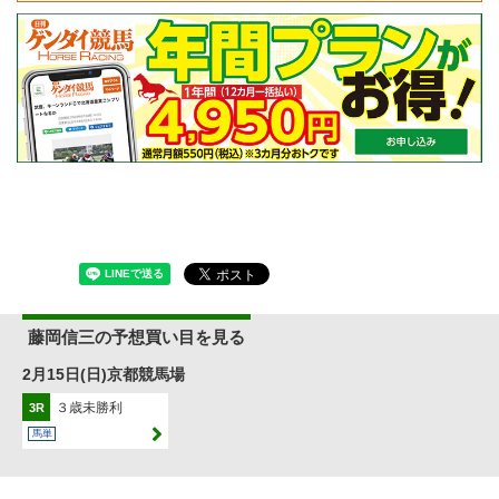
藤岡信三の予想買い目を見る
2月15日(日)京都競馬場
３歳未勝利
3R
馬単