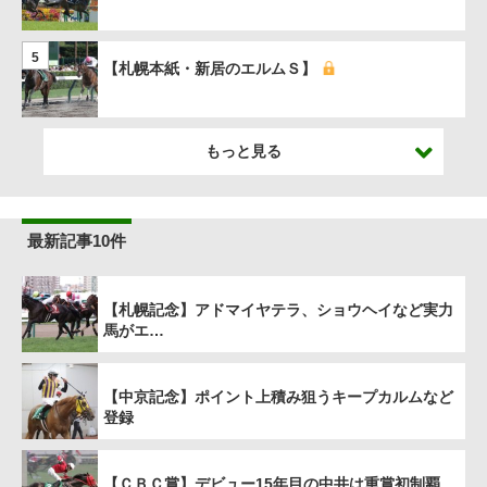
5
【札幌本紙・新居のエルムＳ】
もっと見る
最新記事10件
【札幌記念】アドマイヤテラ、ショウヘイなど実力
馬がエ…
【中京記念】ポイント上積み狙うキープカルムなど
登録
【ＣＢＣ賞】デビュー15年目の中井は重賞初制覇