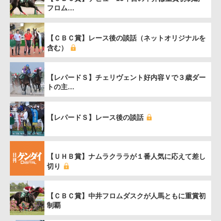
フロム…
【ＣＢＣ賞】レース後の談話（ネットオリジナルを
含む）
【レパードＳ】チェリヴェント好内容Ｖで３歳ダー
トの主…
【レパードＳ】レース後の談話
【ＵＨＢ賞】ナムラクララが１番人気に応えて差し
切り
【ＣＢＣ賞】中井フロムダスクが人馬ともに重賞初
制覇