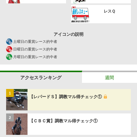
レスＱ
アイコンの説明
土曜日の重賞レース的中者
日曜日の重賞レース的中者
月曜日の重賞レース的中者
アクセスランキング
週間
1
【レパードＳ】調教マル得チェック①
2
【ＣＢＣ賞】調教マル得チェック①