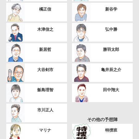
橘正信
新谷学
木津信之
弘中勝
新居哲
勝羽太郎
大谷剣市
亀井辰之介
飯島理智
田中翔大
市川正人
その他の予想陣
マリナ
特捜班