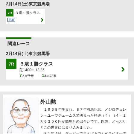
2月14日(土)東京競馬場
３歳１勝クラス
7R
馬単
関連レース
2月14日(土)東京競馬場
３歳１勝クラス
7R
芝1400m 13:25
7
1
人が予想
本の記事
外山勲
１９６８年生まれ。８７年有馬記念、メジロデュレ
ン＝ユーワジェームスで決まった枠連（４）（４）１
万６３００円が競馬との出合いです。以降、どっぷり
とこの世界にはまり込みました。
９１年入社。ダービーで言えばトウカイテイオーの