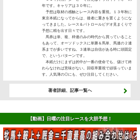
年です。キャリアは３０年に。
予想は取材の感触とレース内容を重視。１３年秋に
東京本紙になってからは、後者に重きを置くようにな
ってきました。レース＆パトロールビデオ見まくりで
予想に精を出す日々です。
馬券は単、複、枠連のみの時代から買っていること
もあって、オーソドックスに単勝＆馬単、馬連の２連
系までが多いですね。３連単は自信がある時に頭固定
で、というパターンです。
本紙だけにまずは的中が一番の使命でも、儲けて終
わらなければ意味がない。回収率重視で頑張っていま
す。人気薄の◎にも、ぜひ注目してください。
著者詳細、記事一覧へ
【動画】日曜の注目レースを大胆予想！