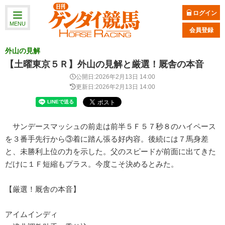
ログイン
MENU
会員登録
外山の見解
【土曜東京５Ｒ】外山の見解と厳選！厩舎の本音
公開日:2026年2月13日 14:00
更新日:2026年2月13日 14:00
サンデースマッシュの前走は前半５Ｆ５７秒８のハイペース
を３番手先行から③着に踏ん張る好内容。後続には７馬身差
と、未勝利上位の力を示した。父のスピードが前面に出てきた
だけに１Ｆ短縮もプラス。今度こそ決めるとみた。
【厳選！厩舎の本音】
アイムインディ