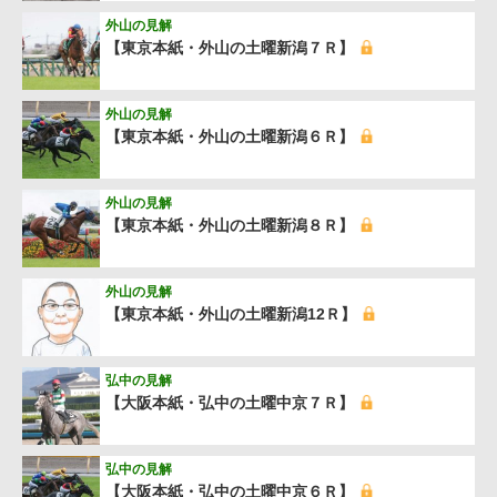
外山の見解
【東京本紙・外山の土曜新潟７Ｒ】
外山の見解
【東京本紙・外山の土曜新潟６Ｒ】
外山の見解
【東京本紙・外山の土曜新潟８Ｒ】
外山の見解
【東京本紙・外山の土曜新潟12Ｒ】
弘中の見解
【大阪本紙・弘中の土曜中京７Ｒ】
弘中の見解
【大阪本紙・弘中の土曜中京６Ｒ】