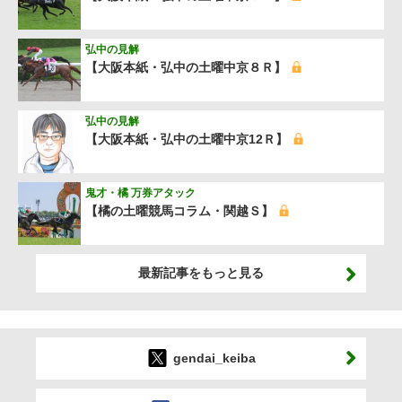
弘中の見解
【大阪本紙・弘中の土曜中京８Ｒ】
弘中の見解
【大阪本紙・弘中の土曜中京12Ｒ】
鬼才・橘 万券アタック
【橘の土曜競馬コラム・関越Ｓ】
最新記事をもっと見る
gendai_keiba