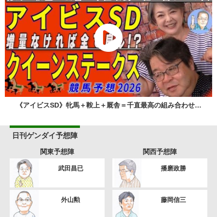
《アイビスSD》牝馬＋鞍上＋厩舎＝千直最高の組み合わせ…
日刊ゲンダイ予想陣
関東予想陣
関西予想陣
武田昌已
播磨政勝
外山勲
藤岡信三