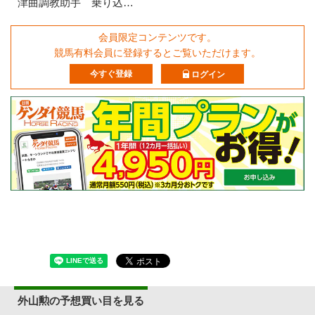
津曲調教助手 乗り込…
会員限定コンテンツです。
競馬有料会員に登録するとご覧いただけます。
今すぐ登録
ログイン
外山勲の予想買い目を見る