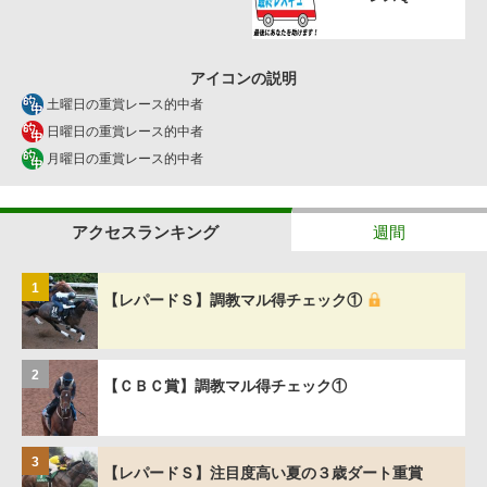
アイコンの説明
土曜日の重賞レース的中者
日曜日の重賞レース的中者
月曜日の重賞レース的中者
アクセスランキング
週間
1
【レパードＳ】調教マル得チェック①
2
【ＣＢＣ賞】調教マル得チェック①
3
【レパードＳ】注目度高い夏の３歳ダート重賞