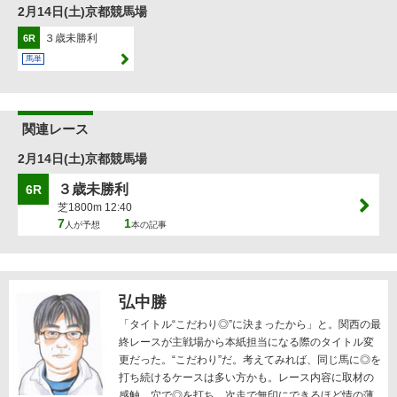
2月14日(土)京都競馬場
３歳未勝利
6R
馬単
関連レース
2月14日(土)京都競馬場
３歳未勝利
6R
芝1800m 12:40
7
1
人が予想
本の記事
弘中勝
「タイトル“こだわり◎”に決まったから」と。関西の最
終レースが主戦場から本紙担当になる際のタイトル変
更だった。“こだわり”だ。考えてみれば、同じ馬に◎を
打ち続けるケースは多い方かも。レース内容に取材の
感触。穴で◎を打ち、次走で無印にできるほど情の薄