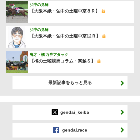
弘中の見解
【大阪本紙・弘中の土曜中京８Ｒ】
弘中の見解
【大阪本紙・弘中の土曜中京12Ｒ】
鬼才・橘 万券アタック
【橘の土曜競馬コラム・関越Ｓ】
最新記事をもっと見る
gendai_keiba
gendai.race