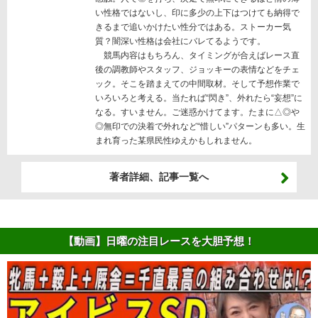
い性格ではないし、印に多少の上下はつけても納得で
きるまで追いかけたい性分ではある。ストーカー気
質？闇深い性格は会社にバレてるようです。
競馬内容はもちろん、タイミングが合えばレース直
後の調教師やスタッフ、ジョッキーの表情などをチェ
ック。そこを踏まえての中間取材。そして予想作業で
いろいろと考える。当たれば“閃き”、外れたら“妄想”に
なる。すいません。ご迷惑かけてます。たまに△◎や
◎無印での決着で外れなど“惜しい”パターンも多い。生
まれ育った某県民性ゆえかもしれません。
著者詳細、記事一覧へ
【動画】日曜の注目レースを大胆予想！