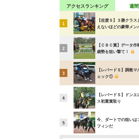
アクセスランキング
週間
【佐渡Ｓ】３勝クラス
1
えないほどの豪華メン
【ＣＢＣ賞】データ作
2
歳勢を狙い撃て！
【レパードＳ】調教マ
3
ェック①
【レパードＳ】ドンエ
4
ス初重賞取り
今、ダートでの狙いは
5
フィンだ