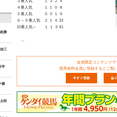
３番人気 １ ３ ２ ４
４番人気 １ １ ０ ８
５番人気 ０ ０ １ ９
６～９番人気 ２ １ ４ 33
10番人気～ １ １ ３ 61
政勝
…
信三
会員限定コンテンツで
谷学
競馬有料会員に登録するとご覧
今すぐ登録
中勝
太郎