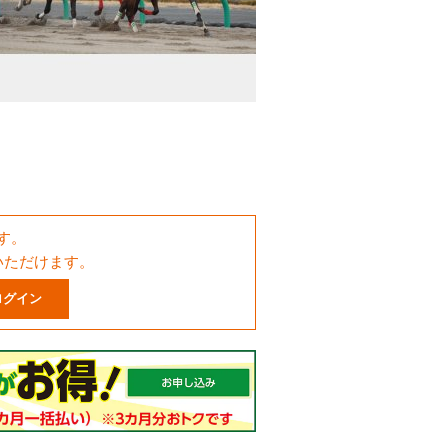
す。
いただけます。
ログイン