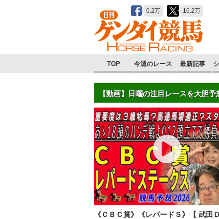
0.2万
16.2万
TOP
今週のレース
最新記事
【動画】日曜の注目レースを大胆予
《ＣＢＣ賞》《レパードＳ》【 武田