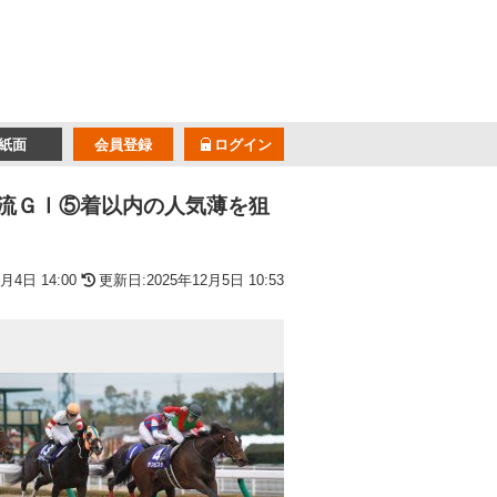
紙面
会員登録
ログイン
流ＧⅠ⑤着以内の人気薄を狙
月4日 14:00
更新日:2025年12月5日 10:53