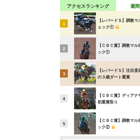
アクセスランキング
週間
【レパードＳ】調教マ
1
ェック①
【ＣＢＣ賞】調教マル
2
ック①
【レパードＳ】注目度
3
の３歳ダート重賞
【ＣＢＣ賞】ディアナ
4
初重賞取り
【ＣＢＣ賞】調教マル
5
ック②