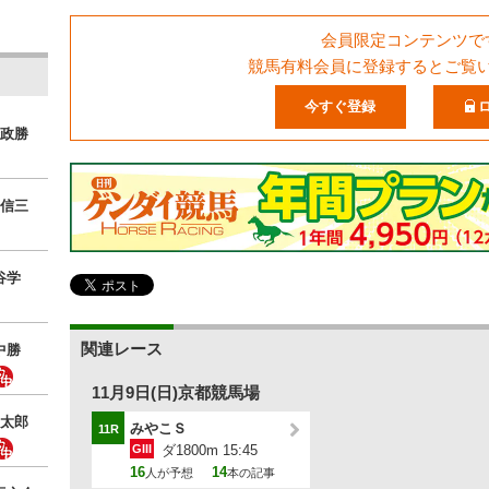
会員限定コンテンツで
競馬有料会員に登録するとご覧
今すぐ登録
政勝
信三
谷学
関連レース
中勝
11月9日(日)京都競馬場
太郎
みやこＳ
11R
GIII
ダ1800m 15:45
16
14
人が予想
本の記事