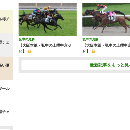
ル得チ
弘中の見解
弘中の見解
得チェ
【大阪本紙・弘中の土曜中京６
【大阪本紙・弘中の土曜中
Ｒ】
Ｒ】
最新記事をもっと見
高い夏
ザール
得チェ