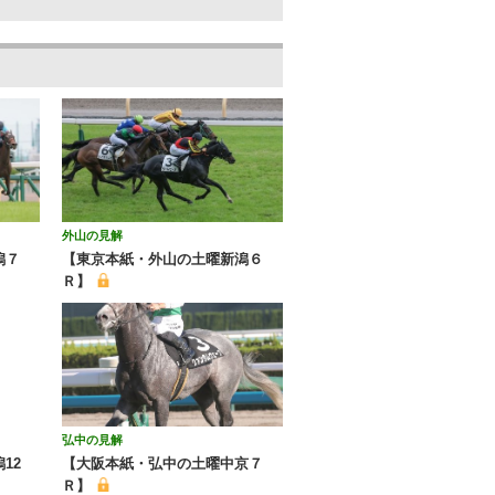
外山の見解
潟７
【東京本紙・外山の土曜新潟６
Ｒ】
弘中の見解
12
【大阪本紙・弘中の土曜中京７
Ｒ】