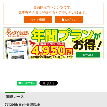
会員限定コンテンツです。
競馬有料会員に登録するとご覧いただけます。
今すぐ登録
ログイン
関連レース
7月20日(日)小倉競馬場