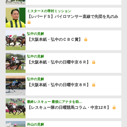
ミスターＸの帯封ミッション
【レパードＳ】パイロマンサー直線で先団を丸のみ
弘中の見解
【大阪本紙・弘中のＣＢＣ賞】
弘中の見解
【大阪本紙・弘中の日曜中京６Ｒ】
弘中の見解
【大阪本紙・弘中の日曜中京８Ｒ】
最終レスキュー 最後にアナタを助…
【レスキュー隊の日曜競馬コラム・中京12Ｒ】
外山の見解