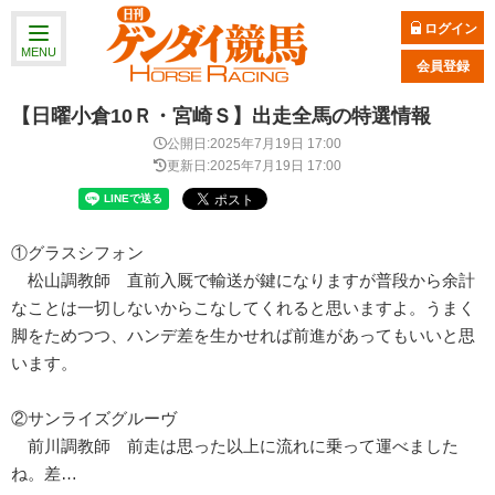
ログイン
MENU
会員登録
【日曜小倉10Ｒ・宮崎Ｓ】出走全馬の特選情報
公開日:2025年7月19日 17:00
更新日:2025年7月19日 17:00
①グラスシフォン
松山調教師 直前入厩で輸送が鍵になりますが普段から余計
なことは一切しないからこなしてくれると思いますよ。うまく
脚をためつつ、ハンデ差を生かせれば前進があってもいいと思
います。
②サンライズグルーヴ
前川調教師 前走は思った以上に流れに乗って運べました
ね。差…