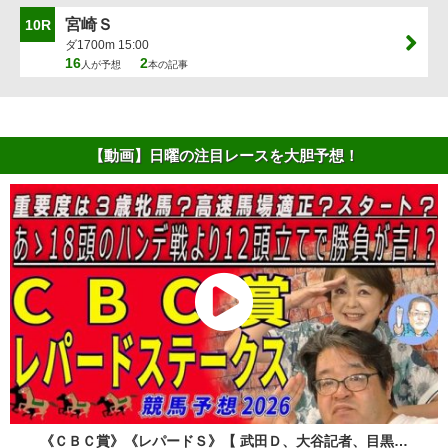
宮崎Ｓ
10R
ダ1700m 15:00
16
2
人が予想
本の記事
【動画】日曜の注目レースを大胆予想！
《ＣＢＣ賞》《レパードＳ》【 武田Ｄ、大谷記者、目黒…