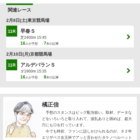
関連レース
2月8日(土)東京競馬場
早春Ｓ
11R
芝2400m 15:45
16
7
人が予想
本の記事
2月10日(月)京都競馬場
アルデバランＳ
11R
ダ1900m 15:35
16
8
人が予想
本の記事
橘正信
予想のスタンスはビッグ配当狙い。取材、データな
どをいろいろと取り入れて、波乱ありと踏めば、超大
穴にも◎を打っています。
今でも時折、ファンに話しかけられるのが、９２年
エリザベス女王杯でアッと言わせたタケノベルベット