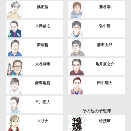
橘正信
新谷学
木津信之
弘中勝
新居哲
勝羽太郎
大谷剣市
亀井辰之介
飯島理智
田中翔大
市川正人
その他の予想陣
マリナ
特捜班