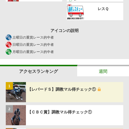
レスＱ
アイコンの説明
土曜日の重賞レース的中者
日曜日の重賞レース的中者
月曜日の重賞レース的中者
アクセスランキング
週間
1
【レパードＳ】調教マル得チェック①
2
【ＣＢＣ賞】調教マル得チェック①