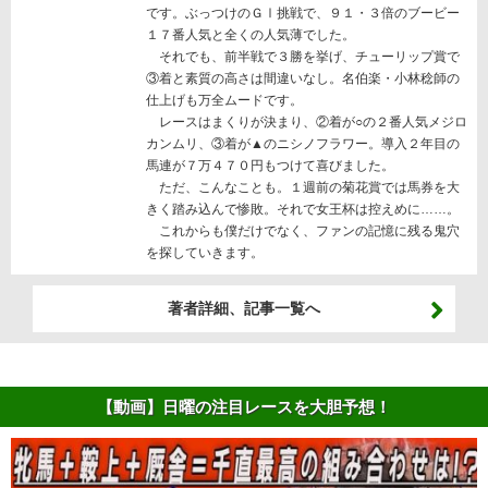
です。ぶっつけのＧⅠ挑戦で、９１・３倍のブービー
１７番人気と全くの人気薄でした。
それでも、前半戦で３勝を挙げ、チューリップ賞で
③着と素質の高さは間違いなし。名伯楽・小林稔師の
仕上げも万全ムードです。
レースはまくりが決まり、②着が○の２番人気メジロ
カンムリ、③着が▲のニシノフラワー。導入２年目の
馬連が７万４７０円もつけて喜びました。
ただ、こんなことも。１週前の菊花賞では馬券を大
きく踏み込んで惨敗。それで女王杯は控えめに……。
これからも僕だけでなく、ファンの記憶に残る鬼穴
を探していきます。
著者詳細、記事一覧へ
【動画】日曜の注目レースを大胆予想！