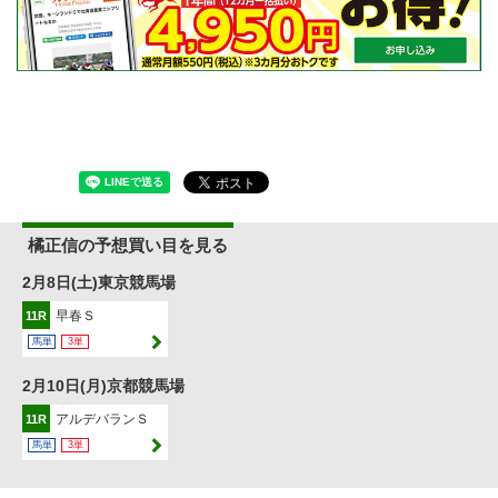
橘正信の予想買い目を見る
2月8日(土)東京競馬場
早春Ｓ
11R
馬単
3単
2月10日(月)京都競馬場
アルデバランＳ
11R
馬単
3単