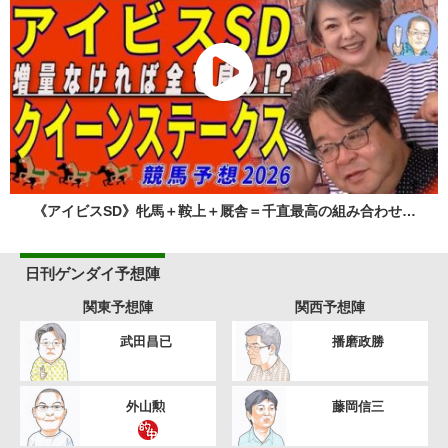
《アイビスSD》牝馬＋鞍上＋厩舎＝千直最高の組み合わせ…
日刊ゲンダイ予想陣
関東予想陣
関西予想陣
武田昌已
播磨政勝
外山勲
藤岡信三