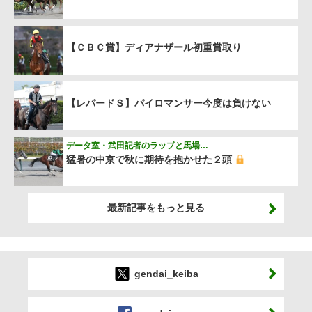
【ＣＢＣ賞】ディアナザール初重賞取り
【レパードＳ】パイロマンサー今度は負けない
データ室・武田記者のラップと馬場…
猛暑の中京で秋に期待を抱かせた２頭
最新記事をもっと見る
gendai_keiba