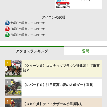
アイコンの説明
土曜日の重賞レース的中者
日曜日の重賞レース的中者
月曜日の重賞レース的中者
アクセスランキング
週間
1
【クイーンＳ】ココナッツブラウン進化示して重賞
初Ｖ
2
【レパードＳ】注目度高い夏の３歳ダート重賞
3
【ＣＢＣ賞】ディアナザール初重賞取り