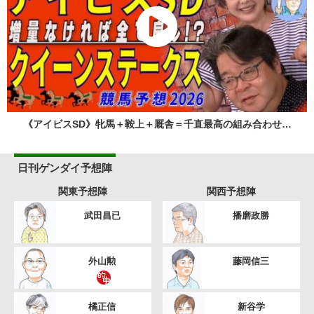
《アイビスSD》牝馬＋鞍上＋厩舎＝千直最高の組み合わせ…
日刊ゲンダイ予想陣
関東予想陣
関西予想陣
武田昌已
播磨政勝
外山勲
藤岡信三
橘正信
新谷学