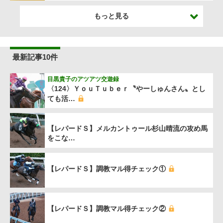
もっと見る
最新記事10件
目黒貴子のアツアツ交遊録
〈124〉ＹｏｕＴｕｂｅｒ〝やーしゅんさん〟とし
ても活…
【レパードＳ】メルカントゥール杉山晴流の攻め馬
をこな…
【レパードＳ】調教マル得チェック①
【レパードＳ】調教マル得チェック②