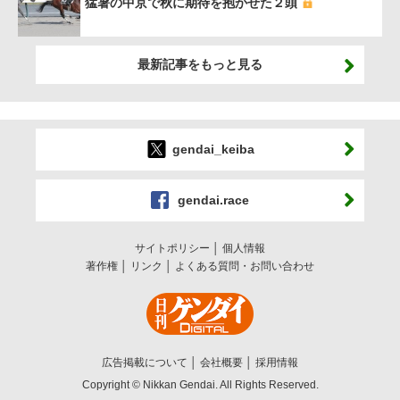
猛暑の中京で秋に期待を抱かせた２頭
最新記事をもっと見る
gendai_keiba
gendai.race
サイトポリシー
個人情報
著作権
リンク
よくある質問・お問い合わせ
広告掲載について
会社概要
採用情報
Copyright © Nikkan Gendai. All Rights Reserved.