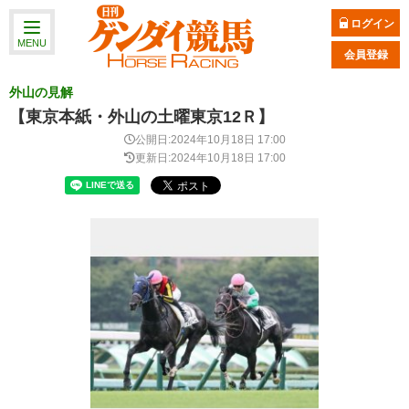
ログイン
MENU
会員登録
外山の見解
【東京本紙・外山の土曜東京12Ｒ】
公開日:2024年10月18日 17:00
更新日:2024年10月18日 17:00