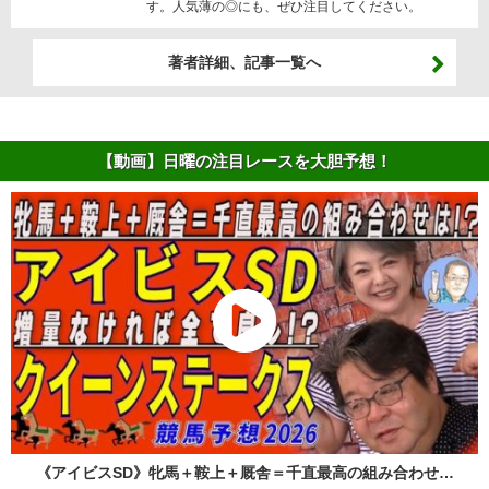
す。人気薄の◎にも、ぜひ注目してください。
著者詳細、記事一覧へ
【動画】日曜の注目レースを大胆予想！
《アイビスSD》牝馬＋鞍上＋厩舎＝千直最高の組み合わせ…