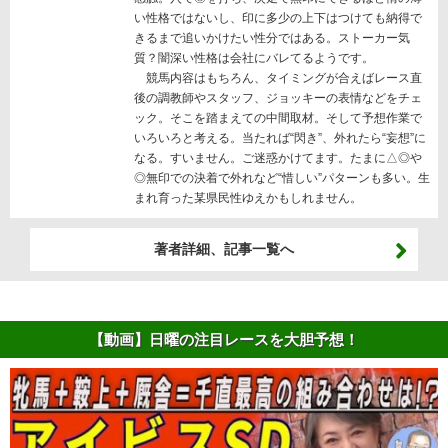
い性格ではないし、印に多少の上下はつけても納得で
きるまで追いかけたい性分ではある。ストーカー気
質？闇深い性格は会社にバレてるようです。
競馬内容はもちろん、タイミングが合えばレース直
後の調教師やスタッフ、ジョッキーの表情などをチェ
ック。そこを踏まえての中間取材。そして予想作業で
いろいろと考える。当たれば“閃き”、外れたら“妄想”に
なる。すいません。ご迷惑かけてます。たまに△◎や
◎無印での決着で外れなど“惜しい”パターンも多い。生
まれ育った某県民性ゆえかもしれません。
著者詳細、記事一覧へ
【動画】日曜の注目レースを大胆予想！