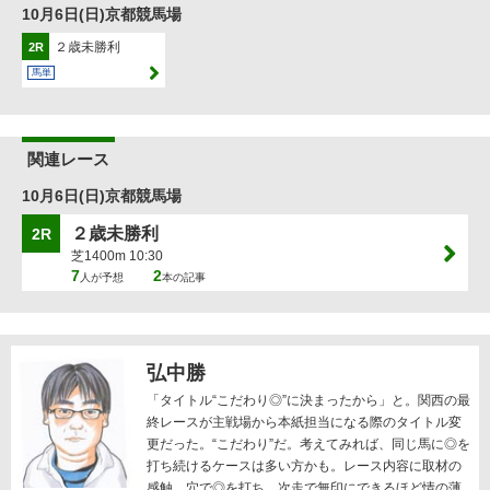
10月6日(日)京都競馬場
２歳未勝利
2R
馬単
関連レース
10月6日(日)京都競馬場
２歳未勝利
2R
芝1400m 10:30
7
2
人が予想
本の記事
弘中勝
「タイトル“こだわり◎”に決まったから」と。関西の最
終レースが主戦場から本紙担当になる際のタイトル変
更だった。“こだわり”だ。考えてみれば、同じ馬に◎を
打ち続けるケースは多い方かも。レース内容に取材の
感触。穴で◎を打ち、次走で無印にできるほど情の薄