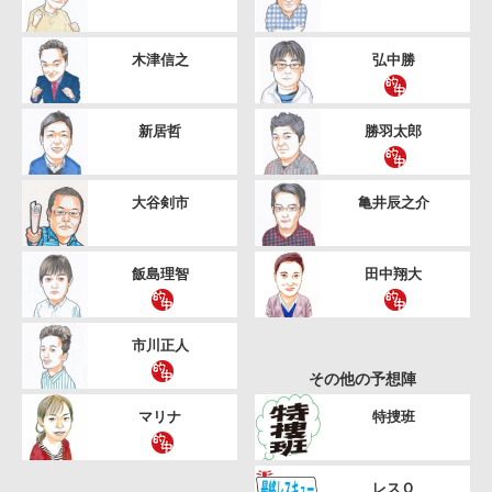
木津信之
弘中勝
新居哲
勝羽太郎
大谷剣市
亀井辰之介
飯島理智
田中翔大
市川正人
その他の予想陣
マリナ
特捜班
レスＱ