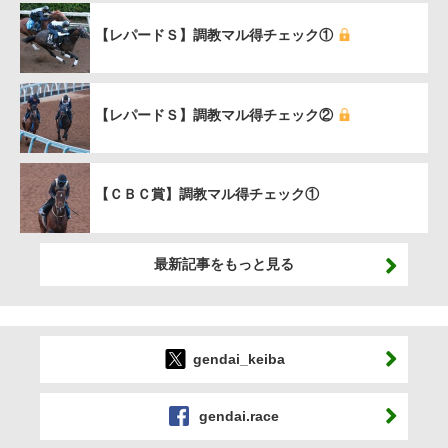
【レパードＳ】調教マル得チェック①
【レパードＳ】調教マル得チェック②
【ＣＢＣ賞】調教マル得チェック①
最新記事をもっと見る
gendai_keiba
gendai.race