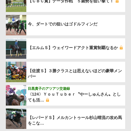
【ＣＢＣ賞】データ作戦 ５歳勢を狙い撃て！
今、ダートでの狙いはゴドルフィンだ
【エルムＳ】ウェイワードアクト重賞制覇なるか
【佐渡Ｓ】３勝クラスとは思えないほどの豪華メン
バー
目黒貴子のアツアツ交遊録
〈124〉ＹｏｕＴｕｂｅｒ〝やーしゅんさん〟とし
ても活…
【レパードＳ】メルカントゥール杉山晴流の攻め馬
をこな…