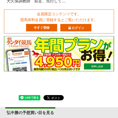
大久保調教師 前走、先行して…
会員限定コンテンツです。
競馬有料会員に登録するとご覧いただけます。
今すぐ登録
ログイン
弘中勝の予想買い目を見る