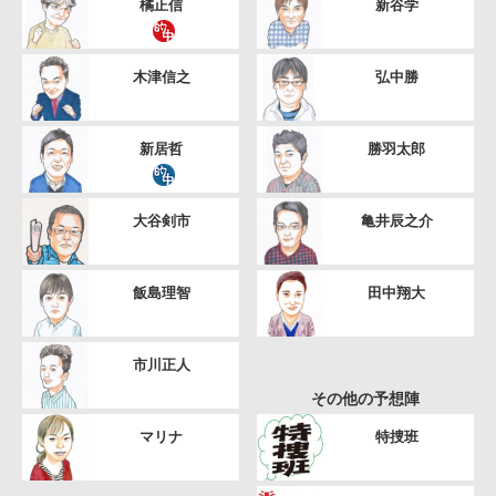
橘正信
新谷学
木津信之
弘中勝
新居哲
勝羽太郎
大谷剣市
亀井辰之介
飯島理智
田中翔大
市川正人
その他の予想陣
マリナ
特捜班