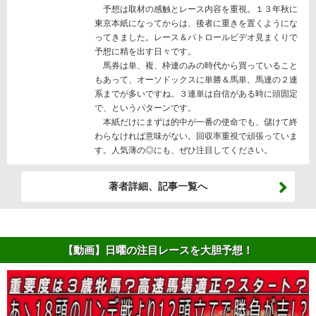
予想は取材の感触とレース内容を重視。１３年秋に
東京本紙になってからは、後者に重きを置くようにな
ってきました。レース＆パトロールビデオ見まくりで
予想に精を出す日々です。
馬券は単、複、枠連のみの時代から買っていること
もあって、オーソドックスに単勝＆馬単、馬連の２連
系までが多いですね。３連単は自信がある時に頭固定
で、というパターンです。
本紙だけにまずは的中が一番の使命でも、儲けて終
わらなければ意味がない。回収率重視で頑張っていま
す。人気薄の◎にも、ぜひ注目してください。
著者詳細、記事一覧へ
【動画】日曜の注目レースを大胆予想！