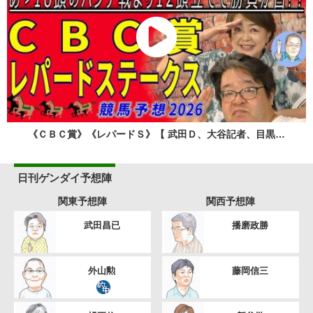
《ＣＢＣ賞》《レパードＳ》【 武田Ｄ、大谷記者、目黒…
日刊ゲンダイ予想陣
関東予想陣
関西予想陣
武田昌已
播磨政勝
外山勲
藤岡信三