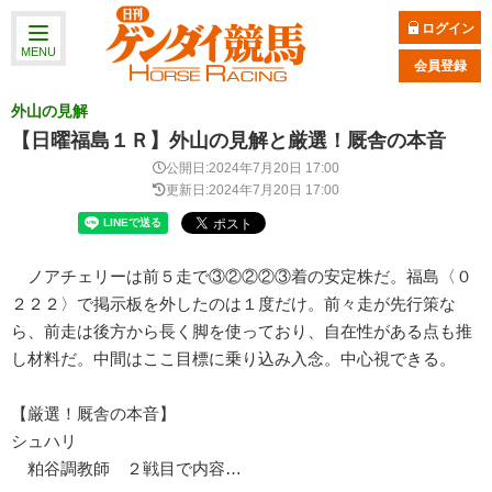
ログイン
MENU
会員登録
外山の見解
【日曜福島１Ｒ】外山の見解と厳選！厩舎の本音
公開日:2024年7月20日 17:00
更新日:2024年7月20日 17:00
ノアチェリーは前５走で③②②②③着の安定株だ。福島〈０
２２２〉で掲示板を外したのは１度だけ。前々走が先行策な
ら、前走は後方から長く脚を使っており、自在性がある点も推
し材料だ。中間はここ目標に乗り込み入念。中心視できる。
【厳選！厩舎の本音】
シュハリ
粕谷調教師 ２戦目で内容…