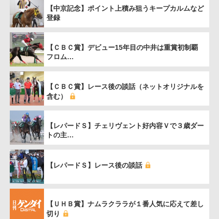
【中京記念】ポイント上積み狙うキープカルムなど
登録
【ＣＢＣ賞】デビュー15年目の中井は重賞初制覇
フロム…
【ＣＢＣ賞】レース後の談話（ネットオリジナルを
含む）
【レパードＳ】チェリヴェント好内容Ｖで３歳ダー
トの主…
【レパードＳ】レース後の談話
【ＵＨＢ賞】ナムラクララが１番人気に応えて差し
切り