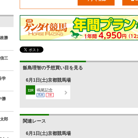
政勝
信三
飯島理智の予想買い目を見る
谷学
6月1日(土)京都競馬場
鳴尾記念
11R
馬単
3単
中勝
太郎
関連レース
6月1日(土)京都競馬場