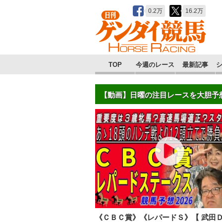
0.2万
16.2万
TOP
今週のレース
最新記事
【動画】日曜の注目レースを大胆予
《ＣＢＣ賞》《レパードＳ》【 武田