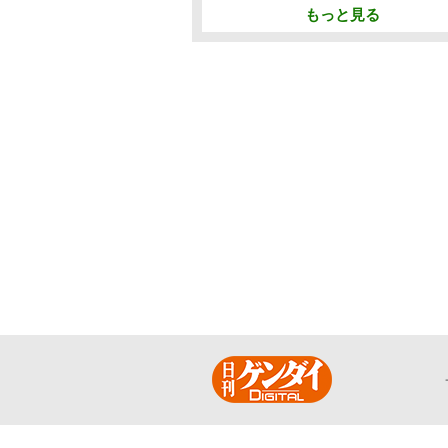
もっと見る