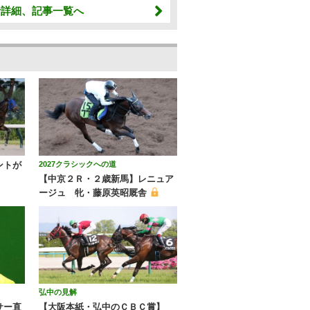
者詳細、記事一覧へ
ントが
2027クラシックへの道
【中京２Ｒ・２歳新馬】レニュア
ージュ 牝・藤原英昭厩舎
弘中の見解
サー直
【大阪本紙・弘中のＣＢＣ賞】