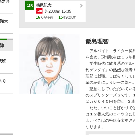
辰之介
鳴尾記念
11R
GIII
芝2000m 15:35
16
15
人が予想
本の記事
翔大
飯島理智
陣
アルバイト、ライター契約
を含め、現場取材は１６年
捜班
学生時代に飲食系のアルバ
刊ゲンダイ」の熱烈な読者
理部に就職。しばらくして
スＱ
輩の紹介によりレース部へ
懇意にしていただいている
のスプリンターズＳです。
２万６０４０円を◎○、３
ただ、いいことばかりでは
は１２番人気のコイウタに
印。ぺこぱの松陰寺太勇さ
なります。