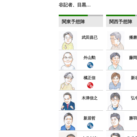
谷記者、目黒…
関東予想陣
関西予想陣
武田昌已
播磨
外山勲
藤岡
橘正信
新
木津信之
弘
新居哲
勝羽