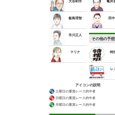
大谷剣市
亀井
飯島理智
田中
市川正人
その他の予想
マリナ
特
レ
アイコンの説明
土曜日の重賞レース的中者
日曜日の重賞レース的中者
月曜日の重賞レース的中者