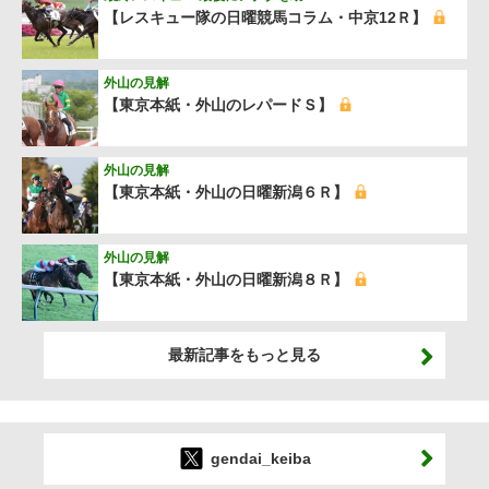
【レスキュー隊の日曜競馬コラム・中京12Ｒ】
外山の見解
【東京本紙・外山のレパードＳ】
外山の見解
【東京本紙・外山の日曜新潟６Ｒ】
外山の見解
【東京本紙・外山の日曜新潟８Ｒ】
最新記事をもっと見る
gendai_keiba