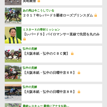
英昭厩舎
あの馬は今こうしている
２０１７年レパードＳ覇者ローズプリンスダム
ミスターＸの帯封ミッション
【レパードＳ】パイロマンサー直線で先団を丸のみ
弘中の見解
【大阪本紙・弘中のＣＢＣ賞】
弘中の見解
【大阪本紙・弘中の日曜中京６Ｒ】
弘中の見解
【大阪本紙・弘中の日曜中京８Ｒ】
最終レスキュー 最後にアナタを助…