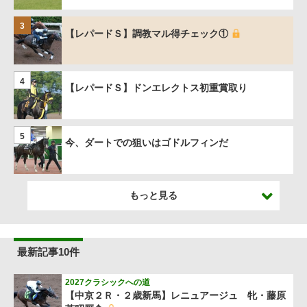
3
【レパードＳ】調教マル得チェック①
4
【レパードＳ】ドンエレクトス初重賞取り
5
今、ダートでの狙いはゴドルフィンだ
もっと見る
最新記事10件
2027クラシックへの道
【中京２Ｒ・２歳新馬】レニュアージュ 牝・藤原