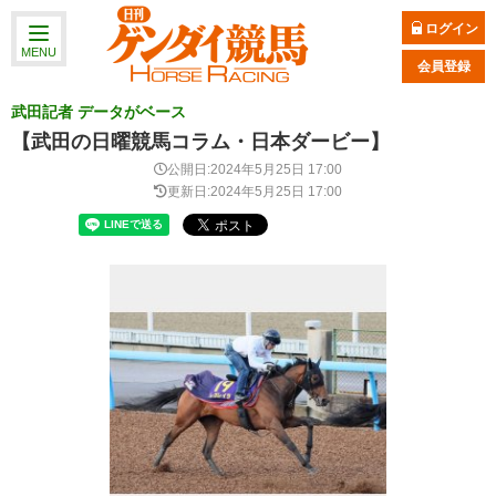
ログイン
MENU
会員登録
武田記者 データがベース
【武田の日曜競馬コラム・日本ダービー】
公開日:2024年5月25日 17:00
更新日:2024年5月25日 17:00