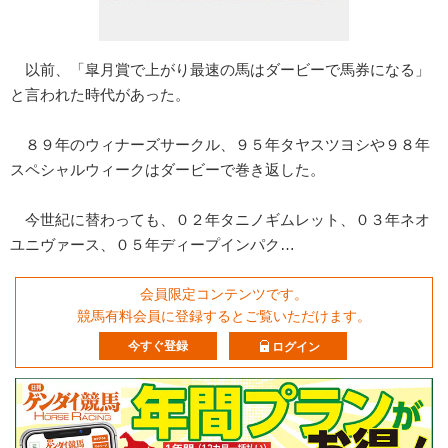
以前、「皐月賞で上がり最速の馬はダービーで馬券になる」
と言われた時代があった。
８９年のウィナーズサークル、９５年タヤスツヨシや９８年
スペシャルウィークはダービーで巻き返した。
今世紀に替わっても、０２年タニノギムレット、０３年ネオ
ユニヴァース、０５年ディープインパク…
会員限定コンテンツです。
競馬有料会員に登録するとご覧いただけます。
今すぐ登録
ログイン