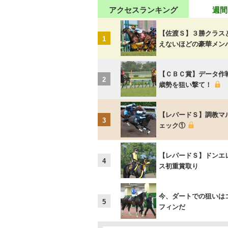
アクセスランキング
週間
【佐渡Ｓ】３勝クラス
1
えないほどの豪華メン
【ＣＢＣ賞】データ作
2
歳勢を狙い撃て！
【レパードＳ】調教マ
3
ェック①
【レパードＳ】ドンエ
4
ス初重賞取り
今、ダートでの狙いは
5
フィンだ