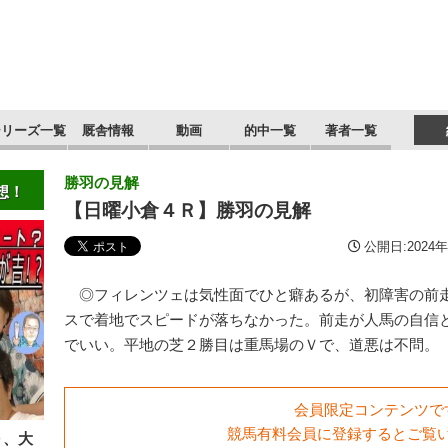
シリーズ一覧
厩舎情報
動画
的中一覧
著者一覧
勝羽の見解
想！
【日曜小倉４Ｒ】勝羽の見解
公開日:2024年
◎フィレンツェは気性面でひと癖あるが、初障害の前
スで着地でスピードが落ちなかった。前走が人馬の自信
でいい。平地の芝２勝目は重馬場のＶで、道悪は不問。
会員限定コンテンツで
競馬有料会員に登録するとご覧
Ｄ、大