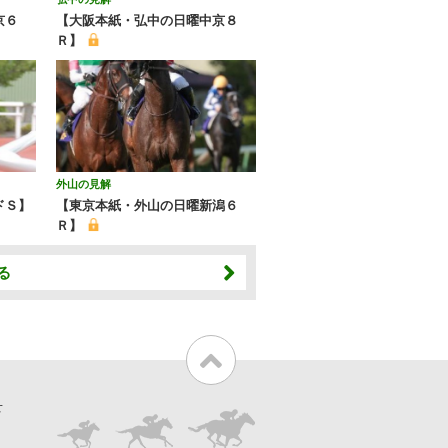
京６
【大阪本紙・弘中の日曜中京８
Ｒ】
外山の見解
ドＳ】
【東京本紙・外山の日曜新潟６
Ｒ】
る
せ