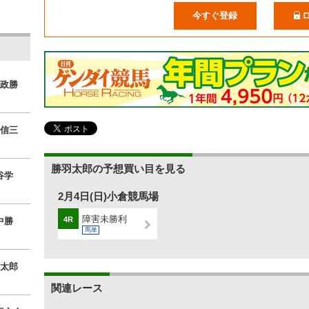
今すぐ登録
政勝
信三
勝羽太郎の予想買い目を見る
谷学
2月4日(日)小倉競馬場
障害未勝利
4R
中勝
馬単
太郎
関連レース