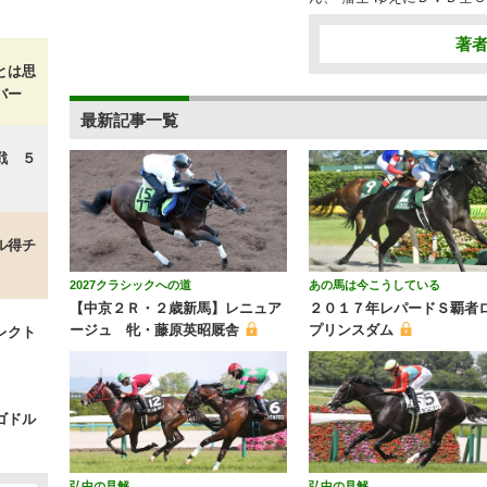
著
とは思
バー
最新記事一覧
戦 ５
ル得チ
2027クラシックへの道
あの馬は今こうしている
【中京２Ｒ・２歳新馬】レニュア
２０１７年レパードＳ覇者
ージュ 牝・藤原英昭厩舎
プリンスダム
レクト
ゴドル
弘中の見解
弘中の見解