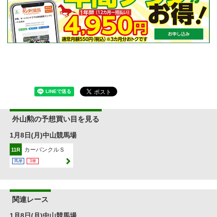
外山勲の予想買い目を見る
1月8日(月)中山競馬場
カーバンクルＳ
11R
馬単
3単
関連レース
1月8日(月)中山競馬場