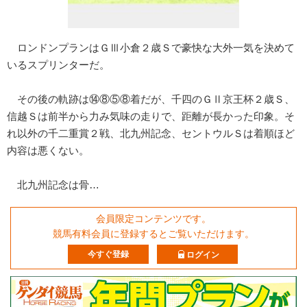
ロンドンプランはＧⅢ小倉２歳Ｓで豪快な大外一気を決めて
いるスプリンターだ。
その後の軌跡は⑭⑧⑤⑧着だが、千四のＧⅡ京王杯２歳Ｓ、
信越Ｓは前半から力み気味の走りで、距離が長かった印象。そ
れ以外の千二重賞２戦、北九州記念、セントウルＳは着順ほど
内容は悪くない。
北九州記念は骨…
会員限定コンテンツです。
競馬有料会員に登録するとご覧いただけます。
今すぐ登録
ログイン