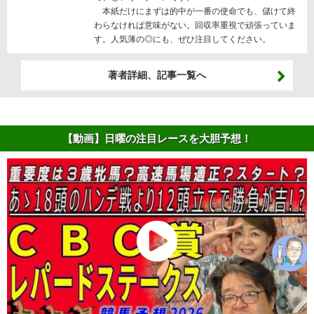
本紙だけにまずは的中が一番の使命でも、儲けて終
わらなければ意味がない。回収率重視で頑張っていま
す。人気薄の◎にも、ぜひ注目してください。
著者詳細、記事一覧へ
【動画】日曜の注目レースを大胆予想！