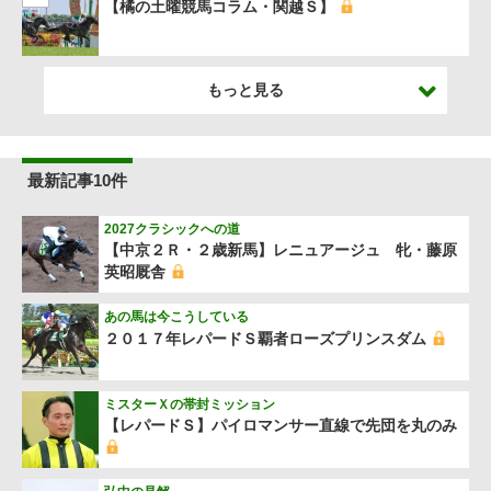
【橘の土曜競馬コラム・関越Ｓ】
もっと見る
最新記事10件
2027クラシックへの道
【中京２Ｒ・２歳新馬】レニュアージュ 牝・藤原
英昭厩舎
あの馬は今こうしている
２０１７年レパードＳ覇者ローズプリンスダム
ミスターＸの帯封ミッション
【レパードＳ】パイロマンサー直線で先団を丸のみ